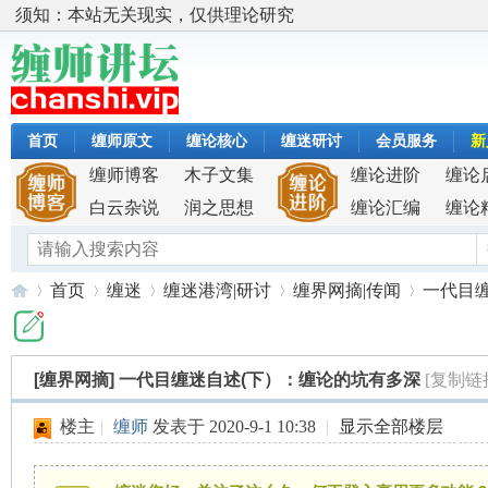
须知：本站无关现实，仅供理论研究
首页
缠师原文
缠论核心
缠迷研讨
会员服务
新
缠师博客
木子文集
缠论进阶
缠论
白云杂说
润之思想
缠论汇编
缠论
首页
缠迷
缠迷港湾|研讨
缠界网摘|传闻
一代目
[缠界网摘]
一代目缠迷自述(下）：缠论的坑有多深
[复制链
缠
»
›
›
›
›
楼主
|
缠师
发表于 2020-9-1 10:38
|
显示全部楼层