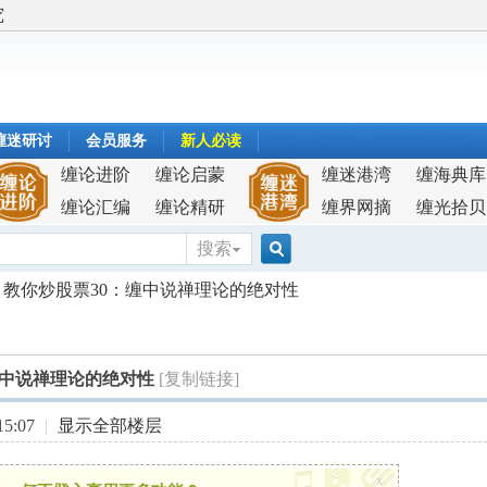
究
缠迷研讨
会员服务
新人必读
缠论进阶
缠论启蒙
缠迷港湾
缠海典库
缠论汇编
缠论精研
缠界网摘
缠光拾贝
搜索
搜
教你炒股票30：缠中说禅理论的绝对性
索
缠中说禅理论的绝对性
[复制链接]
5:07
|
显示全部楼层
x