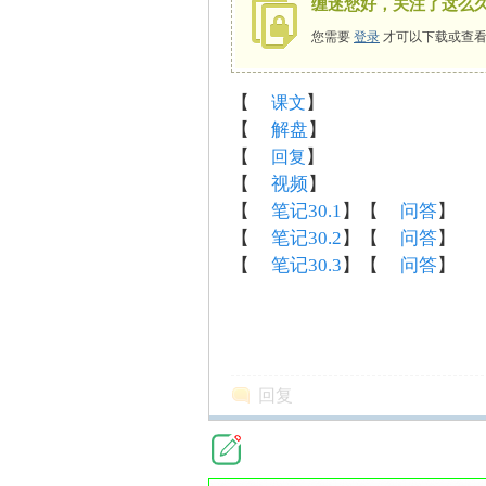
缠迷您好，关注了这么
您需要
登录
才可以下载或查看
【
】
课文
师
【
解盘
】
【
】
回复
【
视频
】
【
笔记30.1
】【
问答
】
【
笔记30.2
】【
问答
】
【
笔记30.3
】【
问答
】
讲
回复