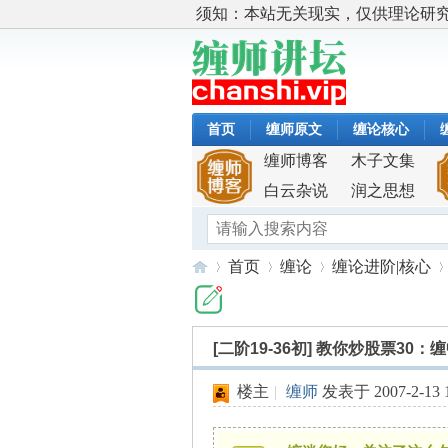
须知：本站无关现实，仅供理论研
首页
缠师原文
缠论核心
缠师博客
木子文集
白云杂说
润之思想
首页
缠论
缠论进阶|核心
[二阶19-36初]
教你炒股票30：
缠
»
›
›
›
楼主
|
缠师
发表于 2007-2-13 1