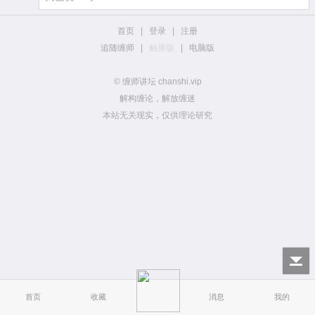
首页
|
登录
|
注册
追随缠师
|
触屏版
|
电脑版
© 缠师讲坛 chanshi.vip
解构缠论，解放缠迷
本站无关现实，仅供理论研究
首页
收藏
消息
我的