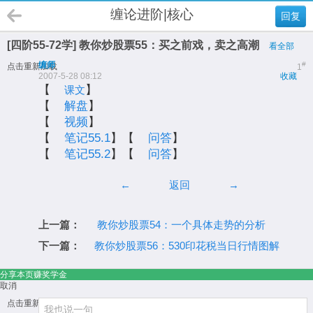
缠论进阶|核心
回复
[四阶55-72学] 教你炒股票55：买之前戏，卖之高潮
看全部
缠师
#
点击重新加载
1
2007-5-28 08:12
收藏
【
】
课文
【
解盘
】
【
视频
】
【
笔记55.1
】【
问答
】
【
笔记55.2
】【
问答
】
←
返回
→
上一篇：
教你炒股票54：一个具体走势的分析
下一篇：
教你炒股票56：530印花税当日行情图解
分享本页赚奖学金
取消
点击重新加载