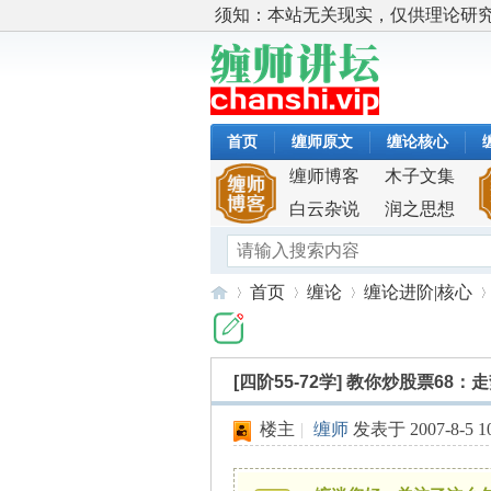
须知：本站无关现实，仅供理论研
首页
缠师原文
缠论核心
缠师博客
木子文集
白云杂说
润之思想
首页
缠论
缠论进阶|核心
[四阶55-72学]
教你炒股票68：
缠
»
›
›
›
楼主
|
缠师
发表于 2007-8-5 10