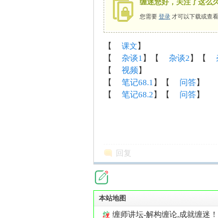
缠迷您好，关注了这么
您需要
登录
才可以下载或查看
【
】
课文
师
【
杂谈1
】【
杂谈2
】【
【
视频
】
【
笔记68.1
】【
问答
】
【
笔记68.2
】【
问答
】
讲
回复
本站地图
缠师讲坛-解构缠论,成就缠迷