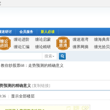
究
缠迷研讨
会员服务
新人必读
缠论进阶
缠论启蒙
缠迷港湾
缠海典库
缠论汇编
缠论精研
缠界网摘
缠光拾贝
搜索
搜
教你炒股票68：走势预测的精确意义
索
走势预测的精确意义
[复制链接]
:36
|
显示全部楼层
x