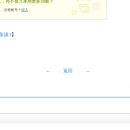
久，何不登入享用更多功能？
，没有账号？
加入
杂谈3
】
←
返回
→
！