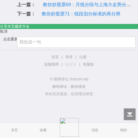
上一篇：
教你炒股票69：月线分段与上海大走势分析、预判
下一篇：
教你炒股票71：线段划分标准的再分辨
分享本页赚奖学金
取消
点击重新加载
首页
|
登录
|
注册
追随缠师
|
触屏版
|
电脑版
© 缠师讲坛 chanshi.vip
解构缠论，解放缠迷
本站无关现实，仅供理论研究
首页
收藏
消息
我的