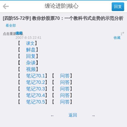
缠论进阶|核心
回复
[四阶55-72学] 教你炒股票70：一个教科书式走势的示范分析
看全部
缠师
#
点击重新加载
1
2007-8-15 22:41
收藏
【
】
课文
【
解盘
】
【
回复
】
【
杂谈
】
【
视频
】
【
笔记70.1
】【
问答
】
【
笔记70.2
】【
问答
】
【
笔记70.3
】【
问答
】
【
笔记70.4
】【
问答
】
【
笔记70.5
】【
问答
】
←
返回
→