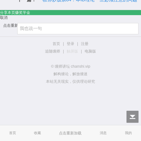
分享本页赚奖学金
取消
点击重新加载
首页
|
登录
|
注册
追随缠师
|
触屏版
|
电脑版
© 缠师讲坛 chanshi.vip
解构缠论，解放缠迷
本站无关现实，仅供理论研究
首页
收藏
点击重新加载
消息
我的