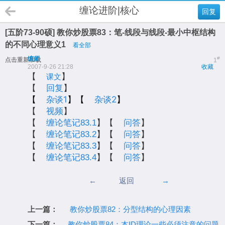
缠论进阶|核心
回复
[五阶73-90硕] 教你炒股票83：笔-线段与线段-最小中枢结构
的不同心理意义1
看全部
缠师
#
点击重新加载
1
2007-9-26 21:28
收藏
【
】
课文
【
回复
】
【
杂谈1
】【
杂谈2
】
【
视频
】
【
缠论笔记83.1
】【
问答
】
【
缠论笔记83.2
】【
问答
】
【
缠论笔记83.3
】【
问答
】
【
缠论笔记83.4
】【
问答
】
←
返回
→
上一篇：
教你炒股票82：分型结构的心理因素
下一篇：
教你炒股票84：本ID理论一些必须注意的问题