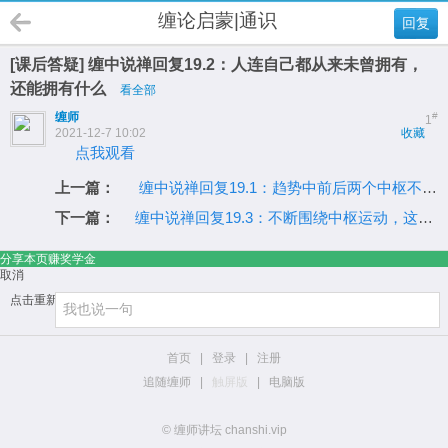
缠论启蒙|通识
回复
[课后答疑] 缠中说禅回复19.2：人连自己都从来未曾拥有，
还能拥有什么
看全部
缠师
#
1
2021-12-7 10:02
收藏
点我观看
上一篇：
缠中说禅回复19.1：趋势中前后两个中枢不能有重叠
下一篇：
缠中说禅回复19.3：不断围绕中枢运动，这叫盘整的延伸
分享本页赚奖学金
取消
点击重新加载
首页
|
登录
|
注册
追随缠师
|
触屏版
|
电脑版
© 缠师讲坛 chanshi.vip