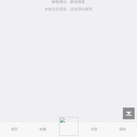
解构缠论，解放缠迷
本站无关现实，仅供理论研究
首页
收藏
消息
我的