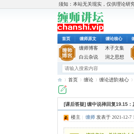
须知：本站无关现实，仅供理论研
首页
缠师原文
缠论核心
缠师博客
木子文集
白云杂说
润之思想
首页
缠论
缠论进阶|核心
[课后答疑]
缠中说禅回复19.15
缠
»
›
›
›
楼主
|
缠师
发表于 2021-12-7 1