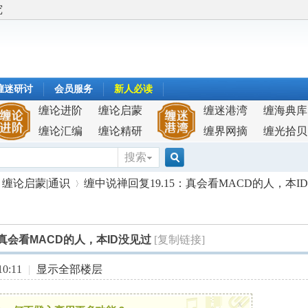
究
缠迷研讨
会员服务
新人必读
缠论进阶
缠论启蒙
缠迷港湾
缠海典库
缠论汇编
缠论精研
缠界网摘
缠光拾贝
搜索
搜
缠论启蒙|通识
缠中说禅回复19.15：真会看MACD的人，本I
索
：真会看MACD的人，本ID没见过
[复制链接]
›
0:11
|
显示全部楼层
x