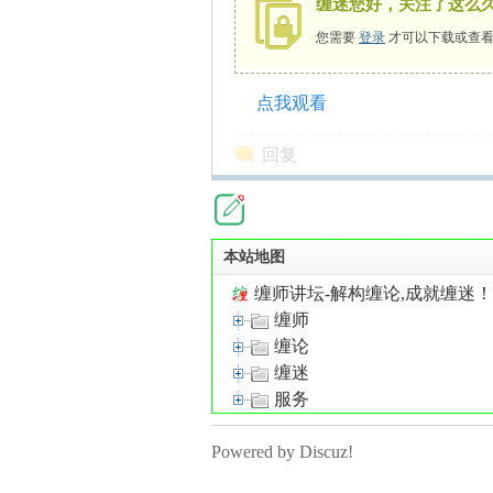
缠迷您好，关注了这么
您需要
登录
才可以下载或查看
点我观看
师
回复
本站地图
缠师讲坛-解构缠论,成就缠迷
缠师
讲
缠论
缠迷
服务
Powered by Discuz!