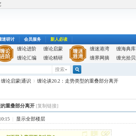
究
缠迷研讨
会员服务
新人必读
缠论进阶
缠论启蒙
缠迷港湾
缠海典库
缠论汇编
缠论精研
缠界网摘
缠光拾贝
搜索
搜
缠论启蒙|通识
缠论谈20.2：走势类型的重叠部分离开
索
型的重叠部分离开
[复制链接]
›
0:15
|
显示全部楼层
x