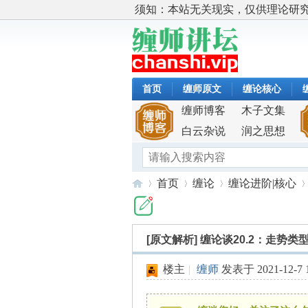
须知：本站无关现实，仅供理论研
首页
缠师原文
缠论核心
缠师博客
木子文集
白云杂说
润之思想
首页
缠论
缠论进阶|核心
[原文解析]
缠论谈20.2：走势类
缠
»
›
›
›
楼主
|
缠师
发表于 2021-12-7 1