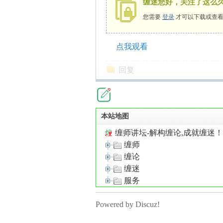
缠迷您好，关注了这么
您需要
登录
才可以下载或查看
点我观看
师
回复
本站地图
缠师讲坛-解构缠论,成就缠迷
缠师
讲
缠论
缠迷
服务
Powered by Discuz!