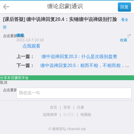
缠论启蒙|通识
回复
[课后答疑] 缠中说禅回复20.4：实锤缠中说禅级别打脸
看全
部
缠师
#
点击重新加载
1
2021-12-7 10:18
收藏
点我观看
上一篇：
缠中说禅回复20.3：什么是次级别盘整
下一篇：
缠中说禅回复20.5：相而不相，不相而相，你是相还是不相？
分享本页赚奖学金
取消
点击重新加载
首页
|
登录
|
注册
追随缠师
|
触屏版
|
电脑版
© 缠师讲坛 chanshi.vip