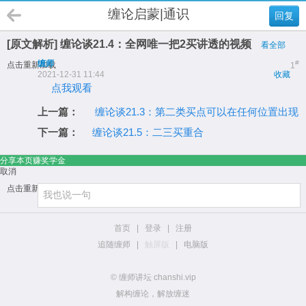
缠论启蒙|通识
回复
[原文解析] 缠论谈21.4：全网唯一把2买讲透的视频
看全部
缠师
#
点击重新加载
1
2021-12-31 11:44
收藏
点我观看
上一篇：
缠论谈21.3：第二类买点可以在任何位置出现
下一篇：
缠论谈21.5：二三买重合
分享本页赚奖学金
取消
点击重新加载
首页
|
登录
|
注册
追随缠师
|
触屏版
|
电脑版
© 缠师讲坛 chanshi.vip
解构缠论，解放缠迷