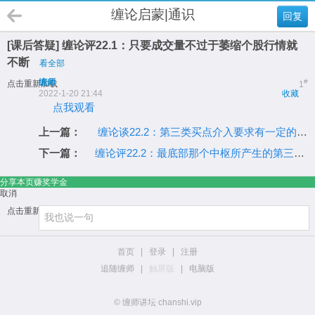
缠论启蒙|通识
回复
[课后答疑] 缠论评22.1：只要成交量不过于萎缩个股行情就
不断
看全部
缠师
#
点击重新加载
1
2022-1-20 21:44
收藏
点我观看
上一篇：
缠论谈22.2：第三类买点介入要求有一定的功力
下一篇：
缠论评22.2：最底部那个中枢所产生的第三类买点最有效
分享本页赚奖学金
取消
点击重新加载
首页
|
登录
|
注册
追随缠师
|
触屏版
|
电脑版
© 缠师讲坛 chanshi.vip