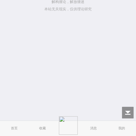
解构缠论，解放缠迷
本站无关现实，仅供理论研究
首页
收藏
消息
我的