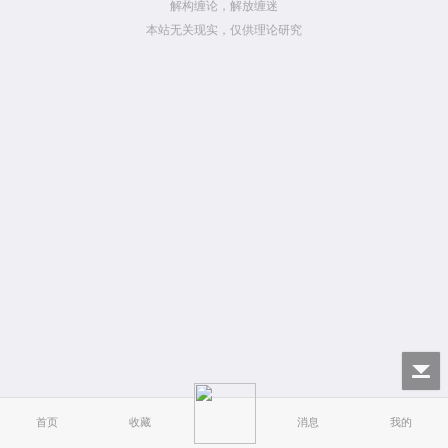
解构缠论，解放缠迷
本站无关现实，仅供理论研究
首页
收藏
消息
我的