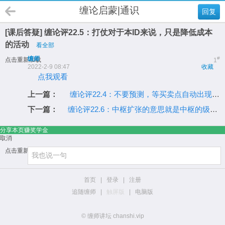
缠论启蒙|通识
回复
[课后答疑] 缠论评22.5：打仗对于本ID来说，只是降低成本
的活动
看全部
缠师
#
点击重新加载
1
2022-2-9 08:47
收藏
点我观看
上一篇：
缠论评22.4：不要预测，等买卖点自动出现后自然反应
下一篇：
缠论评22.6：中枢扩张的意思就是中枢的级别是逐步加大
分享本页赚奖学金
取消
点击重新加载
首页
|
登录
|
注册
追随缠师
|
触屏版
|
电脑版
© 缠师讲坛 chanshi.vip