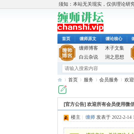
须知：本站无关现实，仅供理论研
首页
缠师原文
缠论核心
缠师博客
木子文集
白云杂说
润之思想
首页
服务
会员服务
欢迎
[官方公告]
欢迎所有会员使用微
缠
»
›
›
›
楼主
|
缠师
发表于 2022-2-14 1