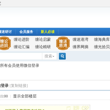
究
缠迷研讨
会员服务
新人必读
缠论进阶
缠论启蒙
缠迷港湾
缠海典库
缠论汇编
缠论精研
缠界网摘
缠光拾贝
搜索
搜
所有会员使用微信登录
索
信登录
[复制链接]
1:00
|
显示全部楼层
x