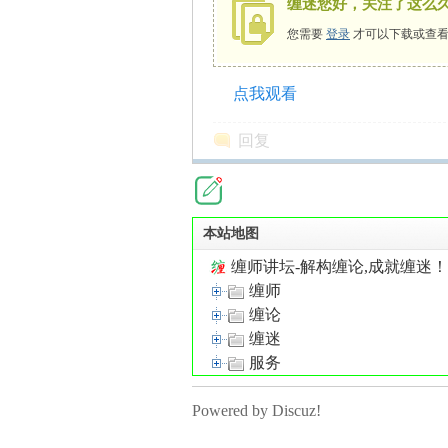
缠迷您好，关注了这么
您需要
登录
才可以下载或查看
点我观看
师
回复
本站地图
缠师讲坛-解构缠论,成就缠迷
缠师
讲
缠论
缠迷
服务
Powered by Discuz!