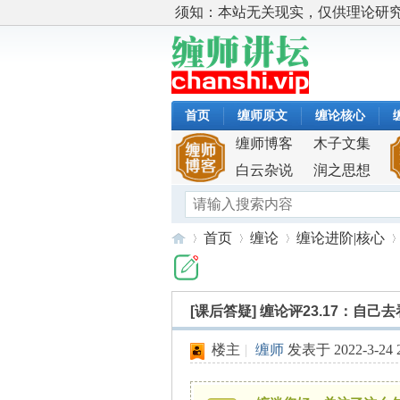
须知：本站无关现实，仅供理论研
首页
缠师原文
缠论核心
缠师博客
木子文集
白云杂说
润之思想
首页
缠论
缠论进阶|核心
[课后答疑]
缠论评23.17：自
缠
»
›
›
›
楼主
|
缠师
发表于 2022-3-24 2