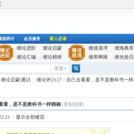
究
缠迷研讨
会员服务
新人必读
缠论进阶
缠论启蒙
缠迷港湾
缠海典库
缠论汇编
缠论精研
缠界网摘
缠光拾贝
搜索
搜
缠论启蒙|通识
缠论评23.17：自己去看看，是不是教科书一
索
己去看看，是不是教科书一样精确
[复制链接]
›
2:23
|
显示全部楼层
x