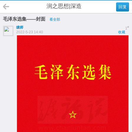
润之思想|深造
回复
毛泽东选集——封面
看全部
缠师
#
1
2022-5-23 14:40
收藏