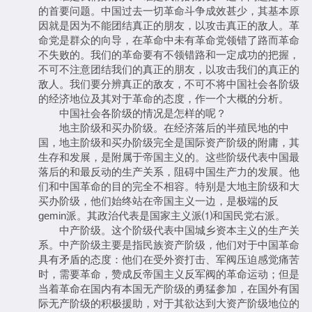
的首要问题。中国过去一切革命斗争成效甚少，其基本原
因就是因为不能团结真正的朋友，以攻击真正的敌人。革
命党是群众的向导，在革命中未有革命党领错了路而革命
不失败的。我们的革命要有不领错路和一定成功的把握，
不可不注意团结我们的真正的朋友，以攻击我们的真正的
敌人。我们要分辨真正的敌友，不可不将中国社会各阶级
的经济地位及其对于革命的态度，作一个大概的分析。
中国社会各阶级的情况是怎样的呢？
地主阶级和买办阶级。在经济落后的半殖民地的中
国，地主阶级和买办阶级完全是国际资产阶级的附庸，其
生存和发展，是附属于帝国主义的。这些阶级代表中国最
落后的和最反动的生产关系，阻碍中国生产力的发展。他
们和中国革命的目的完全不相容。特别是大地主阶级和大
买办阶级，他们始终站在帝国主义一边，是极端的反
gemin派。其政治代表是国家主义派⑴和国民党右派。
中产阶级。这个阶级代表中国城乡资本主义的生产关
系。中产阶级主要是指民族资产阶级，他们对于中国革命
具有矛盾的态度：他们在受外资打击、军阀压迫感觉痛苦
时，需要革命，赞成反帝国主义反军阀的革命运动；但是
当着革命在国内有本国无产阶级的勇猛参加，在国外有国
际无产阶级的积极援助，对于其欲达到大资产阶级地位的