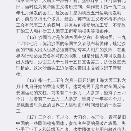
得不答应给工人增加一部分工资。焦作煤矿，在河南省北
部，当时也为英帝国主义者所控制。焦作罢工指一九二五
年七月爆发的罢工。这次罢工是为响应五卅运动而发动
的，前后坚持七个多月。最后，英帝国主义者不得不承认
工会有代表工人的权利，并且被迫接受增加工资、不无故
开除工人和补偿工人因罢工所受的损失等项条件。
〔15〕沙面当时是英法帝国主义在广州的租界。一九
二四年七月，统治沙面的帝国主义者颁布新警律，规定沙
面的中国人出入租界必须携带贴有本人相片的执照，在租
界内行动必须受各种苛刻的限制，但是外国人却可以自由
出入活动。沙面工人于七月十五日宣告罢工，抗议这些无
理措施。这次沙面罢工迫使英法帝国主义者取消了新警
律。
〔16〕指一九二五年六月一日开始的上海大罢工和六
月十九日开始的香港大罢工。这两处罢工是当时全国反帝
爱国运动的支柱。前者有二十多万工人参加，坚持了三四
个月；后者有二十五万工人参加，坚持了一年零四个月，
是截至当时为止的世界工人运动史中时间最长的一次罢
工。
〔17〕三合会、哥老会、大刀会、在理会、青帮是旧
中国的一些民间秘密团体，参加者主要的是破产农民、失
业手工业工人和流氓无产者。这类团体大都用宗教迷信为