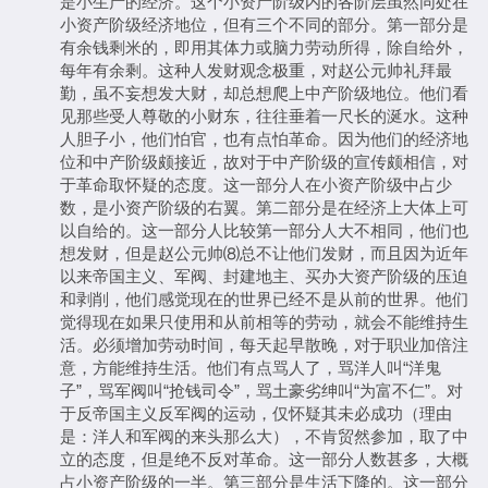
是小生产的经济。这个小资产阶级内的各阶层虽然同处在
小资产阶级经济地位，但有三个不同的部分。第一部分是
有余钱剩米的，即用其体力或脑力劳动所得，除自给外，
每年有余剩。这种人发财观念极重，对赵公元帅礼拜最
勤，虽不妄想发大财，却总想爬上中产阶级地位。他们看
见那些受人尊敬的小财东，往往垂着一尺长的涎水。这种
人胆子小，他们怕官，也有点怕革命。因为他们的经济地
位和中产阶级颇接近，故对于中产阶级的宣传颇相信，对
于革命取怀疑的态度。这一部分人在小资产阶级中占少
数，是小资产阶级的右翼。第二部分是在经济上大体上可
以自给的。这一部分人比较第一部分人大不相同，他们也
想发财，但是赵公元帅⑻总不让他们发财，而且因为近年
以来帝国主义、军阀、封建地主、买办大资产阶级的压迫
和剥削，他们感觉现在的世界已经不是从前的世界。他们
觉得现在如果只使用和从前相等的劳动，就会不能维持生
活。必须增加劳动时间，每天起早散晚，对于职业加倍注
意，方能维持生活。他们有点骂人了，骂洋人叫“洋鬼
子”，骂军阀叫“抢钱司令”，骂土豪劣绅叫“为富不仁”。对
于反帝国主义反军阀的运动，仅怀疑其未必成功（理由
是：洋人和军阀的来头那么大），不肯贸然参加，取了中
立的态度，但是绝不反对革命。这一部分人数甚多，大概
占小资产阶级的一半。第三部分是生活下降的。这一部分