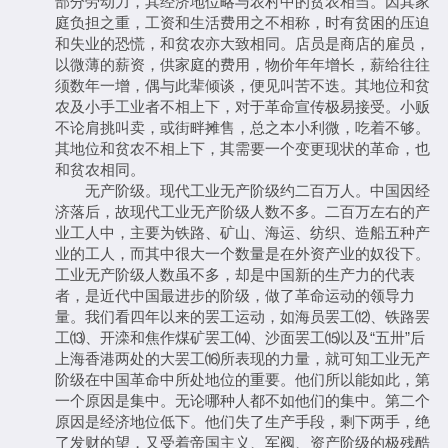
部分劳动力，其经济地位略与农村中的贫农相当。因其家
庭负担之重，工资和生活费用之不相称，时有贫困的压迫
和失业的恐慌，和贫农亦大致相同。店员是商店的雇员，
以微薄的薪资，供家庭的费用，物价年年增长，薪给往往
须数年一增，偶与此辈倾谈，便见叫苦不迭。其地位和贫
农及小手工业者不相上下，对于革命宣传极易接受。小贩
不论肩挑叫卖，或街畔摊售，总之本小利微，吃着不够。
其地位和贫农不相上下，其需要一个变更现状的革命，也
和贫农相同。
无产阶级。现代工业无产阶级约二百万人。中国因经
济落后，故现代工业无产阶级人数不多。二百万左右的产
业工人中，主要为铁路、矿山、海运、纺织、造船五种产
业的工人，而其中很大一个数量是在外资产业的奴役下。
工业无产阶级人数虽不多，却是中国新的生产力的代表
者，是近代中国最进步的阶级，做了革命运动的领导力
量。我们看四年以来的罢工运动，如海员罢工⑿、铁路罢
工⒀、开滦和焦作煤矿罢工⒁、沙面罢工⒂以及“五卅”后
上海香港两处的大罢工⒃所表现的力量，就可知工业无产
阶级在中国革命中所处地位的重要。他们所以能如此，第
一个原因是集中。无论哪种人都不如他们的集中。第二个
原因是经济地位低下。他们失了生产手段，剩下两手，绝
了发财的望，又受着帝国主义、军阀、资产阶级的极残酷