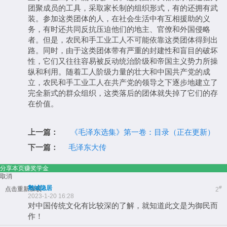
团聚成员的工具，采取家长制的组织形式，有的还拥有武
装。参加这类团体的人，在社会生活中有互相援助的义
务，有时还共同反抗压迫他们的地主、官僚和外国侵略
者。但是，农民和手工业工人不可能依靠这类团体得到出
路。同时，由于这类团体带有严重的封建性和盲目的破坏
性，它们又往往容易被反动统治阶级和帝国主义势力所操
纵和利用。随着工人阶级力量的壮大和中国共产党的成
立，农民和手工业工人在共产党的领导之下逐步地建立了
完全新式的群众组织，这类落后的团体就失掉了它们的存
在价值。
上一篇：
《毛泽东选集》第一卷：目录（正在更新）
下一篇：
毛泽东大传
分享本页赚奖学金
取消
鹅城隐居
#
点击重新加载
2
2023-1-20 16:28
对中国传统文化有比较深的了解，就知道此文是为御民而
作！