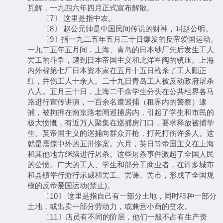
瓦解，一九四六年四月正式宣布解散。
〔7〕 这里是指中农。
〔8〕 赵公元帅是中国民间传说的财神，叫赵公明。
〔9〕指一九二五年五月三十日爆发的反帝爱国运动。
一九二五年五月间，上海、青岛的日本纱厂先后发生工人
罢工的斗争，遭到日本帝国主义和北洋军阀的镇压。上海
内外棉第七厂日本资本家在五月十五日枪杀了工人顾正
红，并伤工人十余人。二十九日青岛工人被反动政府屠杀
八人。五月三十日，上海二千余学生分头在公共租界各马
路进行宣传讲演，一百余名遭巡捕（租界内的警察）逮
捕，被拘押在南京路老闸巡捕房内，引起了学生和市民的
极大愤慨，有近万人聚集在巡捕房门口，要求释放被捕学
生。英帝国主义的巡捕向群众开枪，打死打伤许多人。这
就是震惊中外的五卅惨案。六月，英日等帝国主义在上海
和其他地方继续进行屠杀。这些屠杀事件激起了全国人民
的公愤。广大的工人、学生和部分工商业者，在许多城市
和县镇举行游行示威和罢工、罢课、罢市，形成了全国规
模的反帝爱国运动(禁止)。
〔10〕 这里是指自己有一部分土地，同时租种一部分
土地，或出卖一部分劳动力，或兼营小商的贫农。
〔11〕店员有不同的阶层，他们一般不占有生产资