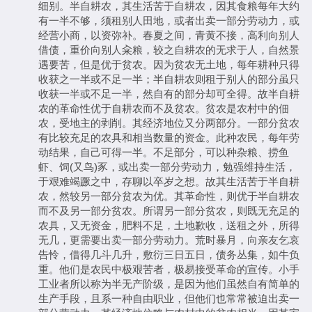
细别。半自耕农，其生活苦于自耕农，因其食粮每年大约
有一半不够，须租别人田地，或者出卖一部分劳动力，或
经营小商，以资弥补。春夏之间，青黄不接，高利向别人
借债，重价向别人籴粮，较之自耕农的无求于人，自然景
遇要苦，但是优于贫农。因为贫农无土地，每年耕种只得
收获之一半或不足一半；半自耕农则租于别人的部分虽只
收获一半或不足一半，然自有的部分却可全得。故半自耕
农的革命性优于自耕农而不及贫农。贫农是农村中的佃
农，受地主的剥削。其经济地位又分两部分。一部分贫农
有比较充足的农具和相当数量的资金。此种农民，每年劳
动结果，自己可得一半。不足部分，可以种杂粮、捞鱼
虾、饲(又鸟)豕，或出卖一部分劳动力，勉强维持生活，
于艰难竭蹶之中，存聊以卒岁之想。故其生活苦于半自耕
农，然较另一部分贫农为优。其革命性，则优于半自耕农
而不及另一部分贫农。所谓另一部分贫农，则既无充足的
农具，又无资金，肥料不足，土地歉收，送租之外，所得
无几，更需要出卖一部分劳动力。荒时暴月，向亲友乞哀
告怜，借得几斗几升，敷衍三日五日，债务丛集，如牛负
重。他们是农民中极艰苦者，极易接受革命的宣传。小手
工业者所以称为半无产阶级，是因为他们虽然自有简单的
生产手段，且系一种自由职业，但他们也常常被迫出卖一