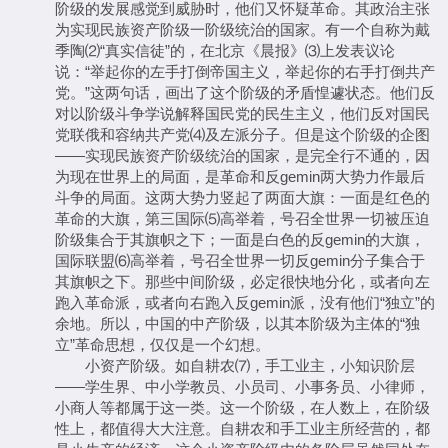
阶级的发展感觉到威胁时，他们又怀疑革命。其政治主张
为实现民族资产阶级一阶级统治的国家。有一个自称为戴
季陶⑵“真实信徒”的，在北京《晨报》⑶上发表议论
说：“举起你的左手打倒帝国主义，举起你的右手打倒共产
党。”这两句话，画出了这个阶级的矛盾惶遽状态。他们反
对以阶级斗争学说解释国民党的民生主义，他们反对国民
党联俄和容纳共产党⑷及左派分子。但是这个阶级的企图
——实现民族资产阶级统治的国家，是完全行不通的，因
为现在世界上的局面，是革命和反gemin两大势力作最后
斗争的局面。这两大势力竖起了两面大旗：一面是红色的
革命的大旗，第三国际⑸高举着，号召全世界一切被压迫
阶级集合于其旗帜之下；一面是白色的反gemin的大旗，
国际联盟⑹高举着，号召全世界一切反gemin分子集合于
其旗帜之下。那些中间阶级，必定很快地分化，或者向左
跑入革命派，或者向右跑入反gemin派，没有他们“独立”的
余地。所以，中国的中产阶级，以其本阶级为主体的“独
立”革命思想，仅仅是一个幻想。
小资产阶级。如自耕农⑺，手工业主，小知识阶层
——学生界、中小学教员、小员司、小事务员、小律师，
小商人等都属于这一类。这一个阶级，在人数上，在阶级
性上，都值得大大注意。自耕农和手工业主所经营的，都