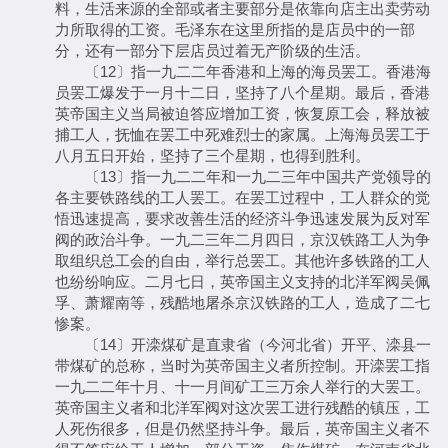
料，生活来源的全部或者主要部分是依靠向店主出卖劳动
力所取得的工资。毛泽东在这里所指的是店员中的一部
分，还有一部分下层店员过着无产阶级的生活。
〔12〕指一九二二年香港和上海的海员罢工。香港海
员罢工爆发于一月十二日，坚持了八个星期。最后，香港
英帝国主义当局被迫答应增加工资，恢复原工会，释放被
捕工人，抚恤在罢工中死难烈士的家属。上海海员罢工于
八月五日开始，坚持了三个星期，也得到胜利。
〔13〕指一九二二年和一九二三年中国共产党领导的
各主要铁路线的工人罢工。在罢工过程中，工人群众的觉
悟迅速提高，要求改善生活的经济斗争迅速发展为反对军
阀的政治斗争。一九二三年二月四日，京汉铁路工人为争
取组织总工会的自由，举行总罢工。其他许多铁路的工人
也纷纷响应。二月七日，英帝国主义支持的北洋军阀吴佩
孚、萧耀南等，残酷地屠杀京汉铁路的工人，造成了二七
惨案。
〔14〕开滦煤矿是直隶省（今河北省）开平、滦县一
带煤矿的总称，当时为英帝国主义者所控制。开滦罢工指
一九二二年十月、十一月间矿工三万余人举行的大罢工。
英帝国主义者和北洋军阀对这次罢工进行残酷的镇压，工
人死伤很多，但是仍然坚持斗争。最后，英帝国主义者不