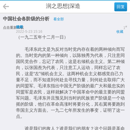
润之思想|深造
回复
中国社会各阶级的分析
看全部
缠师
#
点击重新加载
1
2022-5-23 15:16
收藏
（一九二五年十二月一日）
毛泽东此文是为反对当时党内存在着的两种倾向而写
的。当时党内的第一种倾向，以陈独秀为代表，只注意同
国民党合作，忘记了农民，这是右倾机会主义。第二种倾
向，以张国焘为代表，只注意工人运动，同样忘记了农
民，这是“左”倾机会主义。这两种机会主义都感觉自己力
量不足，而不知道到何处去寻找力量，到何处去取得广大
的同盟军。毛泽东指出中国无产阶级的最广大和最忠实的
同盟军是农民，这样就解决了中国革命中的最主要的同盟
军问题。毛泽东并且预见到当时的民族资产阶级是一个动
摇的阶级，他们在革命高涨时将要分化，其右翼将要跑到
帝国主义方面去。一九二七年所发生的事变，证明了这一
点。
谁是我们的敌人？谁是我们的朋友？这个问题是革命