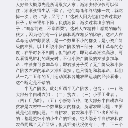
人好些大概原先是所谓殷实人家，渐渐变得仅仅可以保
住，渐渐变得生活下降了。他们每逢年终结账一次，就吃
惊一次，说：“咳，又亏了！”这种人因为他们过去过着好
日子，后来逐年下降，负债渐多，渐次过着凄凉的日
子，“瞻念前途，不寒而栗”。这种人在精神上感觉的痛苦
很大，因为他们有一个从前和现在相反的比较。这种人在
革命运动中颇要紧，是一个数量不小的群众，是小资产阶
级的左翼。以上所说小资产阶级的三部分，对于革命的态
度，在平时各不相同；但到战时，即到革命潮流高涨、可
以看得见胜利的曙光时，不但小资产阶级的左派参加革
命，中派亦可参加革命，即右派分子受了无产阶级和小资
产阶级左派的革命大潮所裹挟，也只得附和着革命。我们
从一九二五年的五卅运动⑼和各地农民运动的经验看来，
这个断定是不错的。
半无产阶级。此处所谓半无产阶级，包含：（一）绝
大部分半自耕农⑽，（二）贫农，（三）小手工业者，
（四）店员⑾，（五）小贩等五种。绝大部分半自耕农和
贫农是农村中一个数量极大的群众。所谓农民问题，主要
就是他们的问题。半自耕农、贫农和小手工业者所经营
的，都是更细小的小生产的经济。绝大部分半自耕农和贫
农虽同属半无产阶级，但其经济状况仍有上、中、下三个