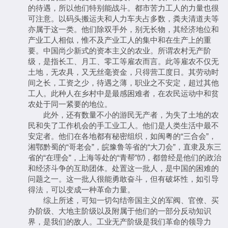
的待遇，所以他们特别能战斗。都市苦力工人的力量也很
可注意。以码头搬运夫和人力车夫占多数，粪夫清道夫等
亦属于这一类。他们除双手外，别无长物，其经济地位和
产业工人相似，惟不及产业工人的集中和在生产上的重
要。中国尚少新式的资本主义的农业。所谓农村无产阶
级，是指长工、月工、零工等雇农而言。此等雇农不仅无
土地，无农具，又无丝毫资金，只得营工度日。其劳动时
间之长，工资之少，待遇之薄，职业之不安定，超过其他
工人。此种人在乡村中是最感困难者，在农民运动中和贫
农处于同一紧要的地位。
此外，还有数量不小的游民无产者，为失了土地的农
民和失了工作机会的手工业工人。他们是人类生活中最不
安定者。他们在各地都有秘密组织，如闽粤的“三合会”，
湘鄂黔蜀的“哥老会”，皖豫鲁等省的“大刀会”，直隶及东三
省的“在理会”，上海等处的“青帮”⒄，都曾经是他们的政治
和经济斗争的互助团体。处置这一批人，是中国的困难的
问题之一。这一批人很能勇敢奋斗，但有破坏性，如引导
得法，可以变成一种革命力量。
综上所述，可知一切勾结帝国主义的军阀、官僚、买
办阶级、大地主阶级以及附属于他们的一部分反动知识
界，是我们的敌人。工业无产阶级是我们革命的领导力