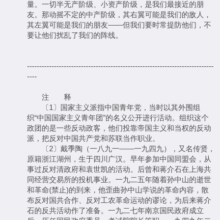
量。一切半无产阶级、小资产阶级，是我们最接近的朋
友。那动摇不定的中产阶级，其右翼可能是我们的敌人，
其左翼可能是我们的朋友——但我们要时常提防他们，不
要让他们扰乱了我们的阵线。
----------------------------------------------------------------------------
----
注 释
〔1〕国家主义派指中国青年党，当时以其外围组
织“中国国家主义青年团”的名义公开进行活动。组织这个
政团的是一些反动政客，他们投靠帝国主义和当权的反动
派，把反对中国共产党和苏联当作职业。
〔2〕戴季陶（一八九一——一九四九），又名传贤，
原籍浙江湖州，生于四川广汉。早年参加中国同盟会，从
事过反对清政府和袁世凯的活动。后曾和蒋介石在上海共
同经营交易所的投机事业。一九二五年随着孙中山的逝世
和革命(禁止)的到来，他歪曲孙中山学说的革命内容，散
布反对国共合作、反对工农革命运动的谬论，为后来蒋介
石的反共活动作了准备。一九二七年南京国民政府成立