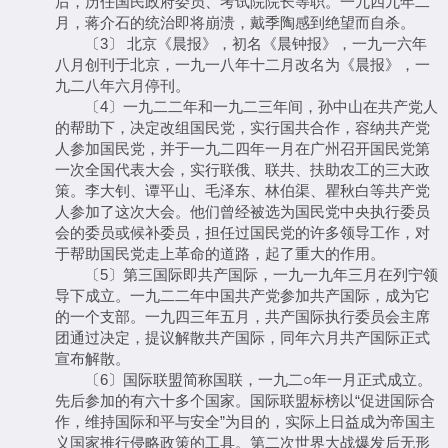
后，历任国民政府委员、考试院院长等职。一九四九年二
月，蒋介石的统治即将崩溃，戴季陶感到绝望而自杀。
〔3〕 北京《晨报》，初名《晨钟报》，一九一六年
八月创刊于北京，一九一八年十二月改名为《晨报》，一
九二八年六月停刊。
〔4〕一九二二年和一九二三年间，孙中山在共产党人
的帮助下，决定改组国民党，实行国共合作，容纳共产党
人参加国民党，并于一九二四年一月在广州召开国民党第
一次全国代表大会，实行联俄、联共、扶助农工的三大政
策。李大钊、谭平山、毛泽东、林伯渠、瞿秋白等共产党
人参加了这次大会。他们曾经被选为国民党中央执行委员
会的委员或候补委员，担任过国民党的许多领导工作，对
于帮助国民党走上革命的道路，起了重大的作用。
〔5〕第三国际即共产国际，一九一九年三月在列宁领
导下成立。一九二二年中国共产党参加共产国际，成为它
的一个支部。一九四三年五月，共产国际执行委员会主席
团通过决定，提议解散共产国际，同年六月共产国际正式
宣布解散。
〔6〕国际联盟简称国联，一九二○年一月正式成立。
先后参加的有六十多个国家。国际联盟标榜以“促进国际合
作，维持国际和平与安全”为目的，实际上日益成为帝国主
义国家推行侵略政策的工具。第二次世界大战爆发后无形