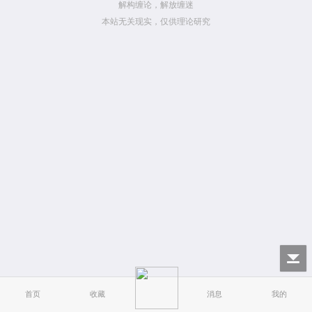
解构缠论，解放缠迷
本站无关现实，仅供理论研究
首页
收藏
消息
我的