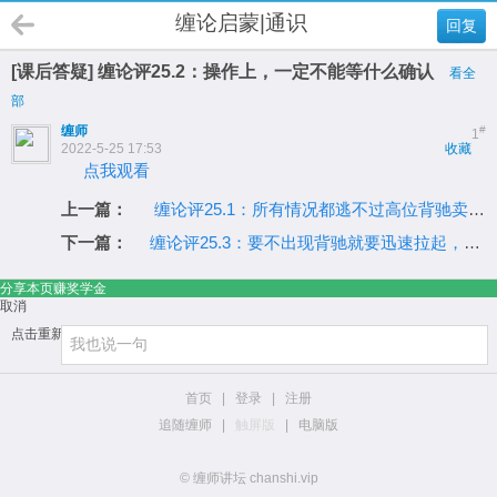
缠论启蒙|通识
回复
[课后答疑] 缠论评25.2：操作上，一定不能等什么确认
看全
部
缠师
#
1
2022-5-25 17:53
收藏
点我观看
上一篇：
缠论评25.1：所有情况都逃不过高位背驰卖,低位背驰买
下一篇：
缠论评25.3：要不出现背驰就要迅速拉起，否则在这里折腾几天
分享本页赚奖学金
取消
点击重新加载
首页
|
登录
|
注册
追随缠师
|
触屏版
|
电脑版
© 缠师讲坛 chanshi.vip