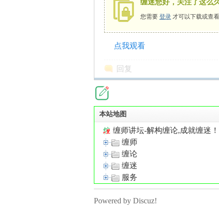
缠迷您好，关注了这么
您需要
登录
才可以下载或查看
点我观看
师
回复
本站地图
缠师讲坛-解构缠论,成就缠迷
缠师
讲
缠论
缠迷
服务
Powered by Discuz!