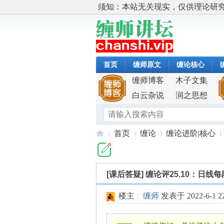
须知：本站无关现实，仅供理论研
首页
缠师原文
缠论核心
缠师博客
木子文集
白云杂说
润之思想
首页
缠论
缠论进阶|核心
[课后答疑]
缠论评25.10：日线
缠
»
›
›
›
楼主
|
缠师
发表于 2022-6-1 22