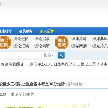
究
缠迷研讨
会员服务
新人必读
缠论进阶
缠论启蒙
缠迷港湾
缠海典库
缠论汇编
缠论精研
缠界网摘
缠光拾贝
搜索
搜
缠论启蒙|通识
缠论评25.10：日线每段至少三根以上重合基本都是
索
每段至少三根以上重合基本都是30分走势
[复制链接]
›
:30
|
显示全部楼层
x