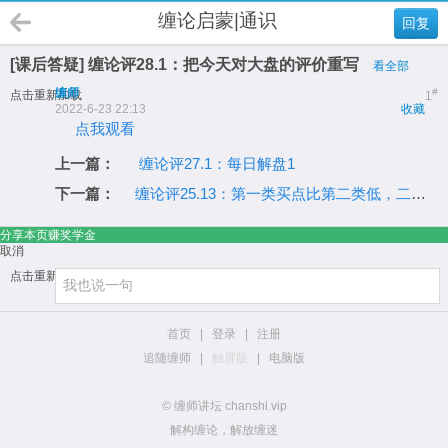
缠论启蒙|通识
回复
[课后答疑] 缠论评28.1：把今天对大盘的评价重写
看全部
缠师
#
点击重新加载
1
2022-6-23 22:13
收藏
点我观看
上一篇：
缠论评27.1：每日解盘1
下一篇：
缠论评25.13：第一类买点比第二类低，二比三低，卖点反过来
分享本页赚奖学金
取消
点击重新加载
首页
|
登录
|
注册
追随缠师
|
触屏版
|
电脑版
© 缠师讲坛 chanshi.vip
解构缠论，解放缠迷