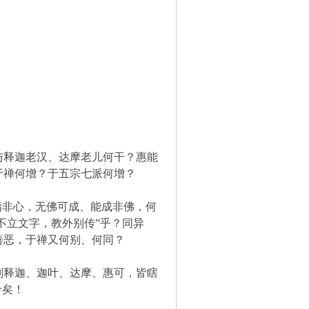
与释迦老汉、达摩老儿何干？惠能
于禅何增？于五宗七派何增？
指非心，无佛可成、能成非佛，何
不立文字，教外别传”乎？同异
善恶，于禅又何别、何同？
则释迦、迦叶、达摩、惠可，皆瞎
怜矣！