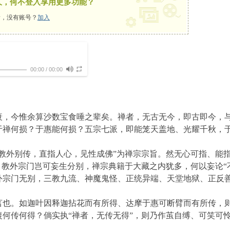
久，何不登入享用更多功能？
，没有账号？
加入
00:00
/
00:00
，今惟余算沙数宝食唾之辈矣。禅者，无古无今，即古即今，
于禅何损？于惠能何损？五宗七派，即能笼天盖地、光耀千秋，
教外别传，直指人心，见性成佛”为禅宗宗旨。然无心可指、能
？教外宗门岂可妄生分别，禅宗典籍于大藏之内犹多，何以妄论“
外宗门无别，三教九流、神魔鬼怪、正统异端、天堂地狱、正反
也。如迦叶因释迦拈花而有所得、达摩于惠可断臂而有所传，
何传何得？倘实执“禅者，无传无得”，则乃作茧自缚、可笑可