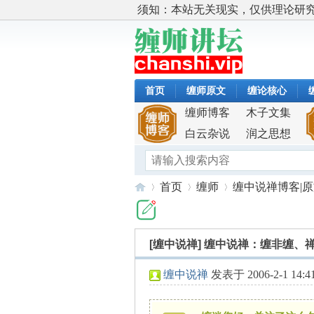
须知：本站无关现实，仅供理论研
首页
缠师原文
缠论核心
缠师博客
木子文集
白云杂说
润之思想
首页
缠师
缠中说禅博客|
[缠中说禅]
缠中说禅：缠非缠、
缠
»
›
›
缠中说禅
发表于 2006-2-1 14:4