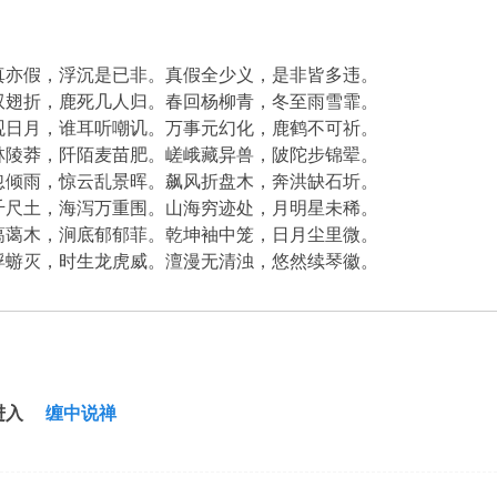
真亦假，浮沉是已非。真假全少义，是非皆多违。
双翅折，鹿死几人归。春回杨柳青，冬至雨雪霏。
观日月，谁耳听嘲讥。万事元幻化，鹿鹤不可祈。
林陵莽，阡陌麦苗肥。嵯峨藏异兽，陂陀步锦翚。
忽倾雨，惊云乱景晖。飙风折盘木，奔洪缺石圻。
千尺土，海泻万重围。山海穷迹处，月明星未稀。
蔼蔼木，涧底郁郁菲。乾坤袖中笼，日月尘里微。
蜉蝣灭，时生龙虎威。澶漫无清浊，悠然续琴徽。
进入
缠中说禅