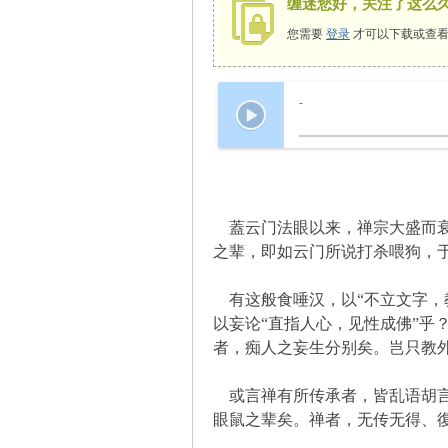
缠迷您好，关注了这么
您需要
登录
才可以下载或查看
师
-
蓋云门法眼以来，禅宗大盛而衰
之辈，即如云门所说打杀喂狗，
有这般食唾汉，以“不立文字，
讲
以妄论“直指人心，见性成佛”乎
者，痴人之妄生分别矣。岂只教
或言禅有所传承者，皆乱语胡言
眼鼠之辈矣。禅者，无传无得、復