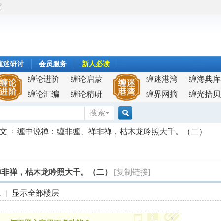
究
缠迷研讨
会员服务
新人必读
缠论进阶
缠论启蒙
缠迷港湾
缠海典库
缠论汇编
缠论精研
缠界网摘
缠光拾贝
搜索
搜
原文
缠中说禅：缠非缠、禅非禅，枯木龙吟照大千。（二）
索
禅非禅，枯木龙吟照大千。（二）
[复制链接]
›
1
|
显示全部楼层
x