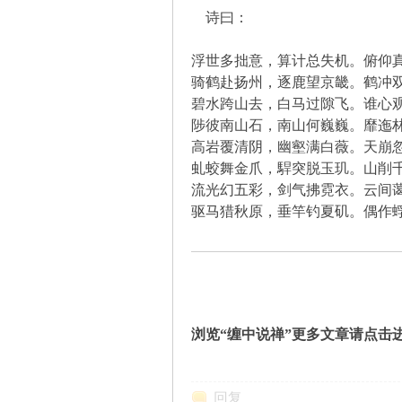
诗曰：
坛
浮世多拙意，算计总失机。俯仰
骑鹤赴扬州，逐鹿望京畿。鹤冲
碧水跨山去，白马过隙飞。谁心
陟彼南山石，南山何巍巍。靡迤
高岩覆清阴，幽壑满白薇。天崩
虬蛟舞金爪，駻突脱玉玑。山削
流光幻五彩，剑气拂霓衣。云间
驱马猎秋原，垂竿钓夏矶。偶作
-
浏览“缠中说禅”更多文章请点击
回复