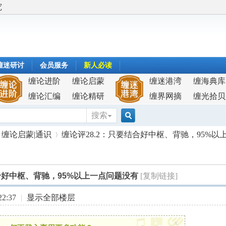
究
缠迷研讨
会员服务
新人必读
缠论进阶
缠论启蒙
缠迷港湾
缠海典库
缠论汇编
缠论精研
缠界网摘
缠光拾贝
搜索
搜
缠论启蒙|通识
缠论评28.2：只要结合好中枢、背驰，95%以上一
索
结合好中枢、背驰，95%以上一点问题没有
[复制链接]
›
2:37
|
显示全部楼层
x