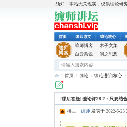
须知：本站无关现实，仅供理论研
首页
缠师原文
缠论核心
缠师博客
木子文集
白云杂说
润之思想
首页
缠论
缠论进阶|核心
[课后答疑]
缠论评28.2：只要
缠
»
›
›
›
楼主
|
缠师
发表于 2022-6-23 2