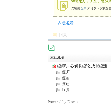
缠迷您好，关注了这么
您需要
登录
才可以下载或查看
点我观看
师
回复
本站地图
缠师讲坛-解构缠论,成就缠迷
缠师
讲
缠论
缠迷
服务
Powered by Discuz!