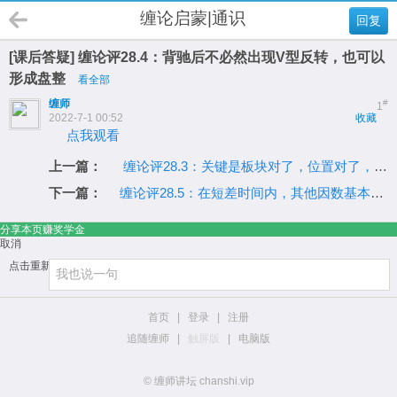
缠论启蒙|通识
回复
[课后答疑] 缠论评28.4：背驰后不必然出现V型反转，也可以
形成盘整
看全部
缠师
#
1
2022-7-1 00:52
收藏
点我观看
上一篇：
缠论评28.3：关键是板块对了，位置对了，而且是前期强势股
下一篇：
缠论评28.5：在短差时间内，其他因数基本都可以假设是恒定的
分享本页赚奖学金
取消
点击重新加载
首页
|
登录
|
注册
追随缠师
|
触屏版
|
电脑版
© 缠师讲坛 chanshi.vip