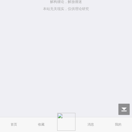
解构缠论，解放缠迷
本站无关现实，仅供理论研究
首页
收藏
消息
我的