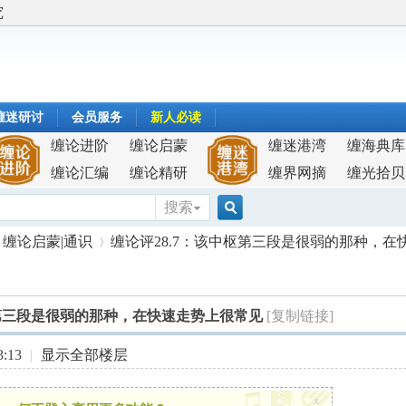
究
缠迷研讨
会员服务
新人必读
缠论进阶
缠论启蒙
缠迷港湾
缠海典库
缠论汇编
缠论精研
缠界网摘
缠光拾贝
搜索
搜
缠论启蒙|通识
缠论评28.7：该中枢第三段是很弱的那种，在快速
索
枢第三段是很弱的那种，在快速走势上很常见
[复制链接]
›
:13
|
显示全部楼层
x