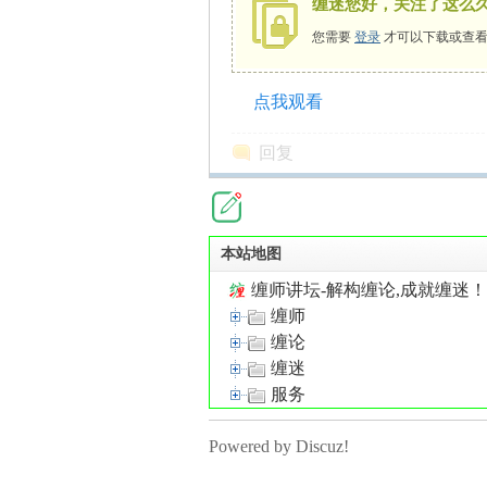
缠迷您好，关注了这么
您需要
登录
才可以下载或查看
点我观看
师
回复
本站地图
缠师讲坛-解构缠论,成就缠迷
缠师
讲
缠论
缠迷
服务
Powered by Discuz!