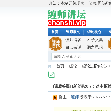
须知：本站无关现实，仅供理论研
首页
缠师原文
缠论核心
缠师博客
木子文集
白云杂说
润之思想
首页
缠论
缠论进阶|核心
[课后答疑]
缠论评28.7：该中
缠
»
›
›
›
楼主
|
缠师
发表于 2022-7-7 23