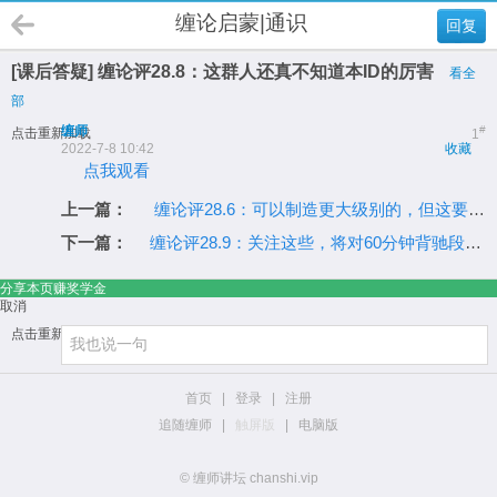
缠论启蒙|通识
回复
[课后答疑] 缠论评28.8：这群人还真不知道本ID的厉害
看全
部
缠师
#
点击重新加载
1
2022-7-8 10:42
收藏
点我观看
上一篇：
缠论评28.6：可以制造更大级别的，但这要通过中枢的扩展完成
下一篇：
缠论评28.9：关注这些，将对60分钟背驰段精确把握
分享本页赚奖学金
取消
点击重新加载
首页
|
登录
|
注册
追随缠师
|
触屏版
|
电脑版
© 缠师讲坛 chanshi.vip