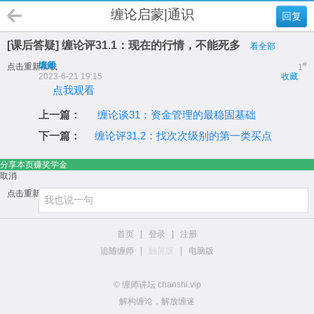
缠论启蒙|通识
回复
[课后答疑] 缠论评31.1：现在的行情，不能死多
看全部
缠师
#
点击重新加载
1
2023-6-21 19:15
收藏
点我观看
上一篇：
缠论谈31：资金管理的最稳固基础
下一篇：
缠论评31.2：找次次级别的第一类买点
分享本页赚奖学金
取消
点击重新加载
首页
|
登录
|
注册
追随缠师
|
触屏版
|
电脑版
© 缠师讲坛 chanshi.vip
解构缠论，解放缠迷