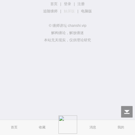
首页
|
登录
|
注册
追随缠师
|
触屏版
|
电脑版
© 缠师讲坛 chanshi.vip
解构缠论，解放缠迷
本站无关现实，仅供理论研究
首页
收藏
消息
我的