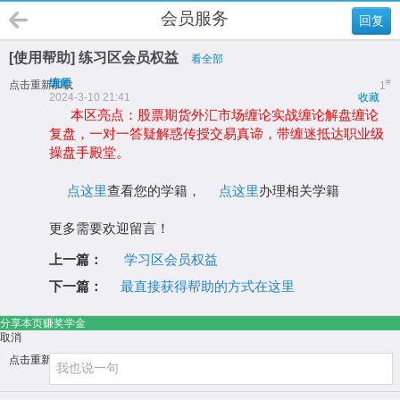
会员服务
回复
[使用帮助] 练习区会员权益
看全部
缠师
#
点击重新加载
1
2024-3-10 21:41
收藏
本区亮点：股票期货外汇市场缠论实战缠论解盘缠论
复盘，一对一答疑解惑传授交易真谛，带缠迷抵达职业级
操盘手殿堂。
点这里
查看您的学籍，
点这里
办理相关学籍
更多需要欢迎留言！
上一篇：
学习区会员权益
下一篇：
最直接获得帮助的方式在这里
分享本页赚奖学金
取消
点击重新加载