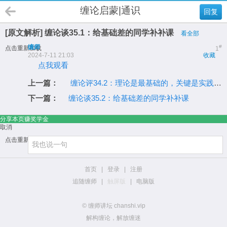
缠论启蒙|通识
回复
[原文解析] 缠论谈35.1：给基础差的同学补补课
看全部
缠师
#
点击重新加载
1
2024-7-11 21:03
收藏
点我观看
上一篇：
缠论评34.2：理论是最基础的，关键是实践中的当下
下一篇：
缠论谈35.2：给基础差的同学补补课
分享本页赚奖学金
取消
点击重新加载
首页
|
登录
|
注册
追随缠师
|
触屏版
|
电脑版
© 缠师讲坛 chanshi.vip
解构缠论，解放缠迷