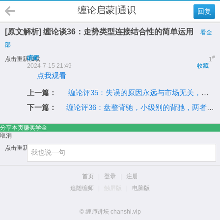
缠论启蒙|通识
回复
[原文解析] 缠论谈36：走势类型连接结合性的简单运用
看全
部
缠师
#
点击重新加载
1
2024-7-15 21:49
收藏
点我观看
上一篇：
缠论评35：失误的原因永远与市场无关，找原因只能找自己的原因
下一篇：
缠论评36：盘整背驰，小级别的背驰，两者一配合考察就很简单了
分享本页赚奖学金
取消
点击重新加载
首页
|
登录
|
注册
追随缠师
|
触屏版
|
电脑版
© 缠师讲坛 chanshi.vip