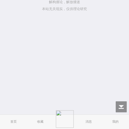
解构缠论，解放缠迷
本站无关现实，仅供理论研究
首页
收藏
消息
我的