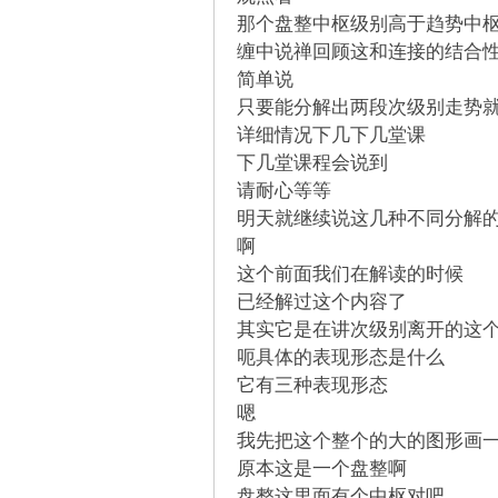
解
那个盘整中枢级别高于趋势中
缠中说禅回顾这和连接的结合
简单说
只要能分解出两段次级别走势
详细情况下几下几堂课
下几堂课程会说到
请耐心等等
明天就继续说这几种不同分解
构
啊
这个前面我们在解读的时候
已经解过这个内容了
其实它是在讲次级别离开的这
呃具体的表现形态是什么
它有三种表现形态
嗯
我先把这个整个的大的图形画
缠
原本这是一个盘整啊
盘整这里面有个中枢对吧