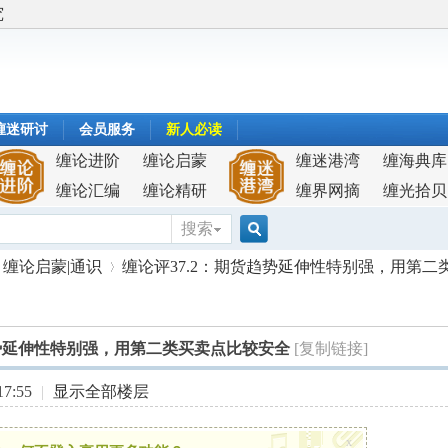
究
缠迷研讨
会员服务
新人必读
缠论进阶
缠论启蒙
缠迷港湾
缠海典库
缠论汇编
缠论精研
缠界网摘
缠光拾贝
搜索
搜
缠论启蒙|通识
缠论评37.2：期货趋势延伸性特别强，用第二类买
索
趋势延伸性特别强，用第二类买卖点比较安全
[复制链接]
›
7:55
|
显示全部楼层
x