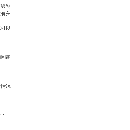
枢级别
性有关
就可以
的问题
个情况
一下