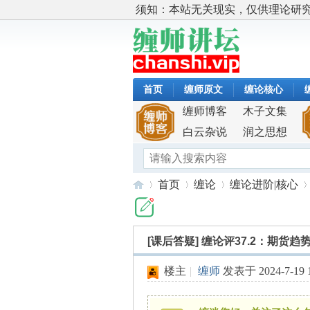
须知：本站无关现实，仅供理论研
首页
缠师原文
缠论核心
缠师博客
木子文集
白云杂说
润之思想
首页
缠论
缠论进阶|核心
[课后答疑]
缠论评37.2：期货
缠
»
›
›
›
楼主
|
缠师
发表于 2024-7-19 1