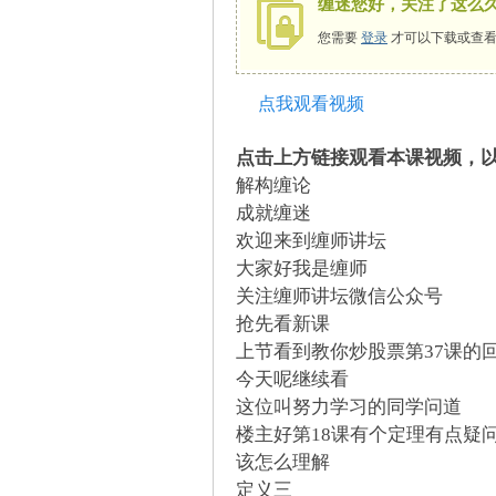
缠迷您好，关注了这么
您需要
登录
才可以下载或查看
点我观看视频
师
点击上方链接观看本课视频，
解构缠论
成就缠迷
欢迎来到缠师讲坛
大家好我是缠师
关注缠师讲坛微信公众号
抢先看新课
讲
上节看到教你炒股票第37课的
今天呢继续看
这位叫努力学习的同学问道
楼主好第18课有个定理有点疑
该怎么理解
定义三