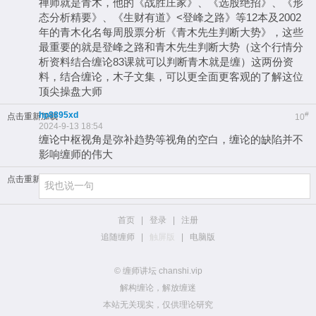
禅师就是青木，他的《战胜庄家》、《选股绝招》、《形
态分析精要》、《生财有道》<登峰之路》等12本及2002
年的青木化名每周股票分析《青木先生判断大势》，这些
最重要的就是登峰之路和青木先生判断大势（这个行情分
析资料结合缠论83课就可以判断青木就是缠）这两份资
料，结合缠论，木子文集，可以更全面更客观的了解这位
顶尖操盘大师
hp8895xd
#
点击重新加载
10
2024-9-13 18:54
缠论中枢视角是弥补趋势等视角的空白，缠论的缺陷并不
影响缠师的伟大
点击重新加载
首页
|
登录
|
注册
追随缠师
|
触屏版
|
电脑版
© 缠师讲坛 chanshi.vip
解构缠论，解放缠迷
本站无关现实，仅供理论研究