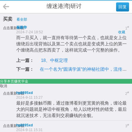
缠迷港湾|研讨
回复
买卖
看全部
崔振华
#
点击重新加载
1
2024-7-24 18:52
收藏
而一旦买入，就一直持有等待第一个卖点，也就是女上位
缠绕后出现背弛以及第二个卖点也就是变成男上位的第一
个缠绕高点把东西卖了，这样就完成一个完整的操作。
上一篇：
18、中枢定理
下一篇：
在一个名为“圆满学派”的神秘社团中，流传着一套关于“万物终局论”的独特哲学
分享本页赚奖学金
取消
hp8895xd
#
点击重新加载
2
2024-9-11 15:27
最好是多接触币圈，通过微博看到更宽黄的视角，缠论最
大的问题就是神话中枢视角，给人以绝对性的错觉，最后
就沉迷技术，无法看到交易赚钱的全貌。
hp8895xd
#
点击重新加载
3
2024-9-11 15:31