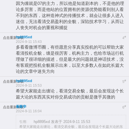
因为缠就是07的主力，所以他是知道剧本的，不是他的理
论多厉害，而是他站的位置拥有的资源优势能看到别人看
不到的东西，这种造神式的传播技术，就会让很多人进入
迷信，无法看清交易盈利的全貌，深陷技术学习，从而让
人丧失对机会的重视和捕捉
hp8895xd
#
点击重新加载
4
2024-9-11 15:43
多看看微博币圈，有些愿意分享真实投机的可以帮助大家
看清投机全貌，缠是很厉害，机构主力，也给市场运行机
理做了很详细的描述，但是最大的问题就是神话技术，没
有客观把投机全貌展示出来，以至大多数人在如此长篇大
论的文章中迷失方向
hp8895xd
#
点击重新加载
5
2024-9-11 15:53
希望大家能走出缠论，看清交易全貌，最后会发现这个长
篇大论的东西其实对你交易成功的贡献是微乎其微的
崔振华
#
点击重新加载
6
2024-9-11 16:04
hp8895xd 发表于 2024-9-11 15:53
引用:
希望大家能走出缠论，看清交易全貌，最后会发现这个长篇大论的东