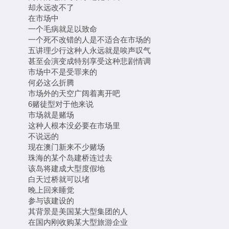
却永远改不了
在市场中
一个毛病就足以致命
一个死不改错的人是不适合在市场的
五讲理少行这种人永远就是唉声叹气
甚至会演变成特别享受这种悲剧情调
市场中不是受罪来的
何必这么折腾
市场外的天空广阔着离开吧
6赌徒型对于他来说
市场就是赌场
这种人根本没必要在市场里
不说远的
现在澳门新来不少赌场
珠海的某个岛建桥连过去
该岛将建成大型度假地
白天过桥就可以堵
晚上回来睡觉
参与该建设的
其背景是美国某大型集团的人
在国内刚收购某大型旅游企业