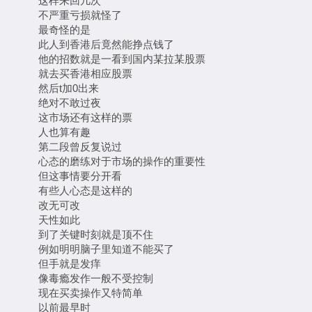
这样来回几次
不严重亏损就怪了
最奇怪的是
此人到香港后竟然能挣点钱了
他的招数就是一看到国内某拉某股票
就去买香港相应股票
然后t加0出来
绝对不敢过夜
这市场还有这样的票
人也算有趣
第二段曾反复说过
心态的磨练对于市场的操作的重要性
但这事情要分开看
有些人心态是这样的
改无可改
天性如此
到了关键时刻就是顶不住
例如明明脑子里知道不能买了
但手就是发痒
像毒瘾发作一般不受控制
现在买卖操作又特简单
以前最早时