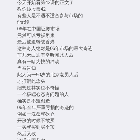
今天开始看第42课的正文了
教你炒股票42
有些人是不适不适合参与市场的
first段
06年在中国证券市场
竟然可以亏损累累
最后被迫转战香港
这种奇人绝对是06年市场的最大奇迹
前几天白迪有幸听闻此人后
真有一睹为快的冲动
当被告知
此人为一50岁的北京老男人后
才打消此念头
细想这其实也不奇怪
一个极端心态有问题的人
确实是不难创造
06年全年严重亏损的奇迹的
例如一洗盘就砍仓
开涨的时候不敢买
一买就买到买个顶
然后又砍