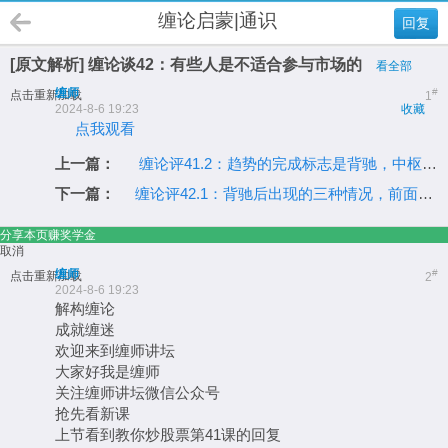
缠论启蒙|通识
回复
[原文解析] 缠论谈42：有些人是不适合参与市场的
看全部
缠师
#
点击重新加载
1
2024-8-6 19:23
收藏
点我观看
上一篇：
缠论评41.2：趋势的完成标志是背驰，中枢的完成是三买或三卖
下一篇：
缠论评42.1：背驰后出现的三种情况，前面有一堂课专门说过
分享本页赚奖学金
取消
缠师
#
点击重新加载
2
2024-8-6 19:23
解构缠论
成就缠迷
欢迎来到缠师讲坛
大家好我是缠师
关注缠师讲坛微信公众号
抢先看新课
上节看到教你炒股票第41课的回复