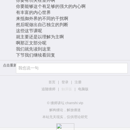
你要有功夫在室外啊
你要能够这个有足够的强大的内心啊
有丰富的内心世界
来抵御外界的不同的干扰啊
然后呢做出自己独立的判断
这些这节课呢
就主要还是以理解为主啊
啊那正文部分呢
我们就先读到这里
下节我们继续看回复
点击重新加载
首页
|
登录
|
注册
追随缠师
|
触屏版
|
电脑版
© 缠师讲坛 chanshi.vip
解构缠论，解放缠迷
本站无关现实，仅供理论研究