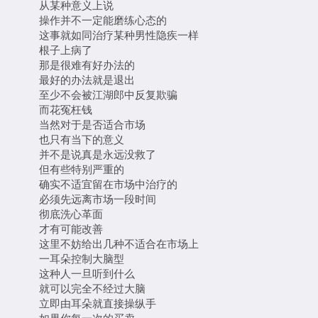
从某种意义上说
操作并不一定能磨练心态的
这事就如同治疗某种男性隐疾一样
根子上病了
那是很难有好办法的
最好的办法就是退出
至少不会被江湖郎中反复欺骗
而花冤枉钱
当然对于是否适合市场
也只有当下的意义
并不是说真是永远没救了
但有些特别严重的
确实不适宜留在市场中治疗的
必须先远离市场一段时间
彻底洗心革面
才有可能改善
这里不妨给出几种不适合在市场上
一耳朵控制大脑型
这种人一旦听到什么
就可以完全不经过大脑
立即由耳朵就直接操纵手