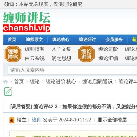
须知：本站无关现实，仅供理论研究
首页
缠师原文
缠论核心
缠迷研讨
会员服务
新
缠师博客
木子文集
缠论进阶
缠论
白云杂说
润之思想
缠论汇编
缠论
首页
缠论
缠论进阶|核心
缠论启蒙|通识
缠论评4
[课后答疑]
缠论评42.3：如果你连假的都分不清，又怎能
缠
»
›
›
›
›
楼主
|
缠师
发表于 2024-8-10 21:22
|
显示全部楼层