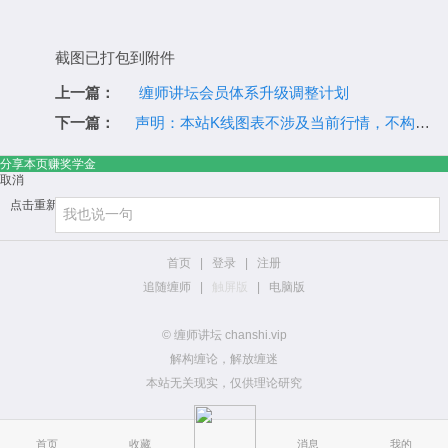
截图已打包到附件
上一篇：
缠师讲坛会员体系升级调整计划
下一篇：
声明：本站K线图表不涉及当前行情，不构成投资建议，仅为缠论演示数据
分享本页赚奖学金
取消
点击重新加载
首页
|
登录
|
注册
追随缠师
|
触屏版
|
电脑版
© 缠师讲坛 chanshi.vip
解构缠论，解放缠迷
本站无关现实，仅供理论研究
首页
收藏
消息
我的