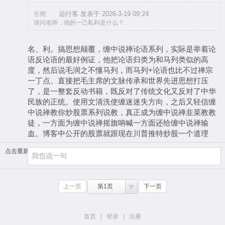
远行客 发表于 2026-3-19 09:24
引用:
请问老师，他的一己私利是什么？
名、利。搞思想颠覆，缠中说禅论语系列，实际是举着论
语反论语的最好例证，他把论语归类为和马列类似的高
度，然后说毛润之不懂马列，而马列+论语也比不过禅宗
一丁点。直接把毛主席的文脉传承和世界先进思想打压
了，是一整套反动书籍，既反对了传统文化又反对了中华
民族的正统。使用文清洗使缠迷迷失方向，之后又轻信缠
中说禅教你炒股票系列说教，真正成为缠中说禅韭菜教教
徒，一方面为缠中说禅摇旗呐喊一方面还给缠中说禅输
血。博客中公开的股票就跟现在川普推特炒股一个道理
点击重新加载
上一页
第1页
下一页
首页
|
登录
|
注册