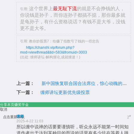
这个世界上
最无耻下流
的就是不会挣钱的人，
引用:
你说钱是孙子，而你连孙子都搞不掂，那你最多就
是龟孙子，有什么资格说话？有钱不是大爷，没钱
更不是大爷。
引用: 教你炒股票7：给赚了指数亏了钱的一些忠告
https://chanshi.vip/forum.php?
mod=viewthread&tid=583&fromuid=3003
(出处: 缠师讲坛-解构缠论,成就缠迷！)
上一篇：
新中国恢复联合国合法席位，惊心动魄的投票过程
下一篇：
缠师讲坛更新优先级投票
分享本页赚奖学金
取消
缠师
#
点击重新加载
2
2025-4-22 11:03
所以缠中说禅的话要要谨慎听，听众永远不能第一时间知
道作者出于达到某种目的而说的话里有多少坑在等着人跳