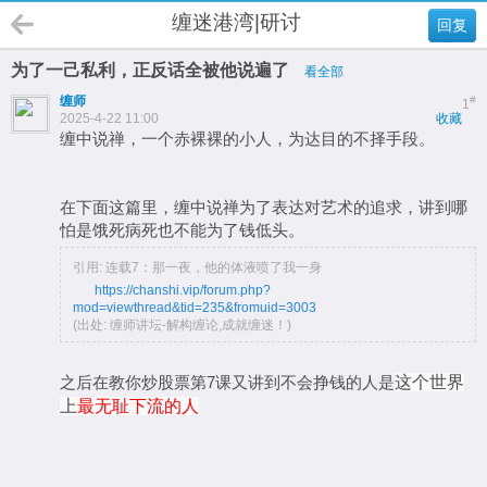
缠迷港湾|研讨
回复
为了一己私利，正反话全被他说遍了
看全部
缠师
#
1
2025-4-22 11:00
收藏
缠中说禅，一个赤裸裸的小人，为达目的不择手段。
在下面这篇里，缠中说禅为了表达对艺术的追求，讲到哪
怕是饿死病死也不能为了钱低头。
引用: 连载7：那一夜，他的体液喷了我一身
https://chanshi.vip/forum.php?
mod=viewthread&tid=235&fromuid=3003
(出处: 缠师讲坛-解构缠论,成就缠迷！)
之后在教你炒股票第7课又讲到不会挣钱的人是
这个世界
上
最无耻下流的人