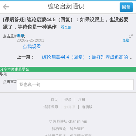
缠论启蒙|通识
回复
[课后答疑] 缠论启蒙44.5（回复）：如果没跟上，也没必要
跟了，等待也是一种操作
看全部
缠师
#
点击重新加载
1
2026-2-25 20:01
收藏
点我观看
上一篇：
缠论启蒙44.4（回复）：最好别养成追高的坏毛病
分享本页赚奖学金
取消
点击重新加载
首页
|
登录
|
注册
追随缠师
|
触屏版
|
电脑版
© 缠师讲坛 chanshi.vip
解构缠论，解放缠迷