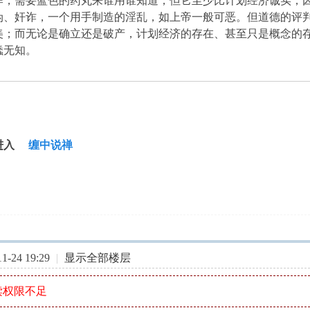
需要蓝色的药丸来谁用谁知道，但它至少比计划经济诚实，因
伪、奸诈，一个用手制造的淫乱，如上帝一般可恶。但道德的评
美；而无论是确立还是破产，计划经济的存在、甚至只是概念的
蠢无知。
进入
缠中说禅
-24 19:29
|
显示全部楼层
读权限不足