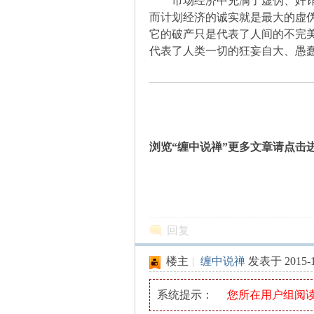
市场经济中充满了虚伪、奸诈，
而计划经济的诚实就是最大的虚
它的破产只是代表了人间的不完
坛
代表了人类一切的狂妄自大、愚
浏览“缠中说禅”更多文章请点击
-
回复
楼主
|
缠中说禅
发表于 2015-11
系统提示：
您所在用户组阅