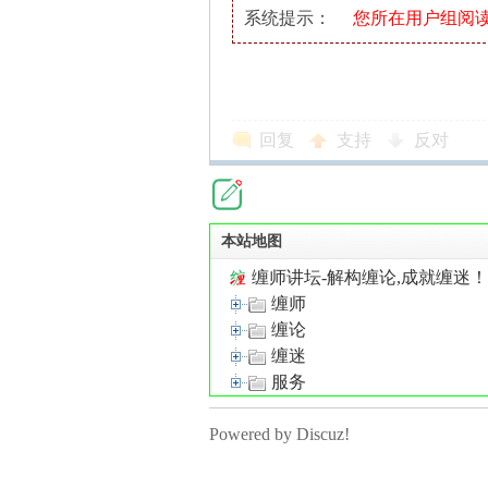
！
系统提示：
您所在用户组阅
回复
支持
反对
本站地图
缠师讲坛-解构缠论,成就缠迷
缠师
缠论
缠迷
服务
Powered by Discuz!