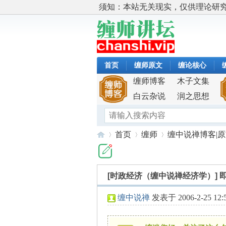
须知：本站无关现实，仅供理论研
首页
缠师原文
缠论核心
缠师博客
木子文集
白云杂说
润之思想
首页
缠师
缠中说禅博客|
[时政经济（缠中说禅经济学）]
缠
»
›
›
缠中说禅
发表于 2006-2-25 12: