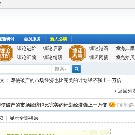
究
缠迷研讨
会员服务
新人必读
缠论进阶
缠论启蒙
缠迷港湾
缠海典库
缠论汇编
缠论精研
缠界网摘
缠光拾贝
搜索
搜
原文
即使破产的市场经济也比完美的计划经济强上一万倍
返回列
索
即使破产的市场经济也比完美的计划经济强上一万倍
[复制链
›
53
|
显示全部楼层
x