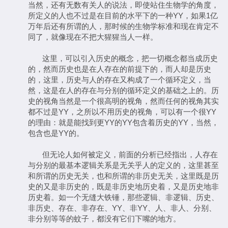
当然，还有无数有关人的说法，即使站住生物学的角度，
所定义的人也不过是在目前的水平下的一种YY，如果1亿
万年后还有所谓的人，那时候的生物学标准和现在肯定不
同了，就像现在不把大猩猩当人一样。
这里，可以引入历史的概念，把一切概念都当成历史
的，然而历史也是在人存在的前提下的，而人却是历史
的，这里，历史与人的存在又构成了一个循环定义，当
然，这是在人的存在与分别的循环定义的基础之上的。历
史的视角当然是一个很高明的视角，然而任何的视角其实
都不过是YY，之所以不用历史的视角，可以有一个很YY
的理由：就是能找到更YY的YY包含着历史的YY，当然，
包含也是YY的。
但无论人如何被定义，前面的分析已经指出，人存在
与分别的最基本逻辑关系是无关乎人的定义的，这里甚至
和所谓的历史无关，也和所谓的非历史无关，这里既是历
史的又是非历史的，既是非历史地历史着，又是历史地非
历史着。如一个无缝大铁锤，那些逻辑、非逻辑、历史、
非历史、存在、非存在、YY、非YY、人、非人、分别、
非分别等等的蚊子，都没有它们下嘴的地方。