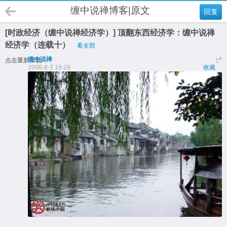
缠中说禅博客|原文
回复
[时政经济（缠中说禅经济学）] 顶翻东西经济学：缠中说禅
经济学（连载十）
看全部
缠中说禅
#
点击重新加载
1
2006-8-3 19:29
收藏