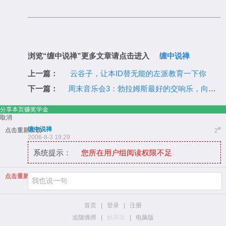
浏览“缠中说禅”更多文章请点击进入
缠中说禅
上一篇：
云谷子，让本ID替无能的左派教育一下你
下一篇：
周末音乐会3：勃拉姆斯最好的交响乐，向古典主义的致敬！
分享本页赚奖学金
取消
缠中说禅
#
点击重新加载
2
2006-8-3 19:29
系统提示：
您所在用户组阅读权限不足
点击重新加载
首页
|
登录
|
注册
追随缠师
|
触屏版
|
电脑版