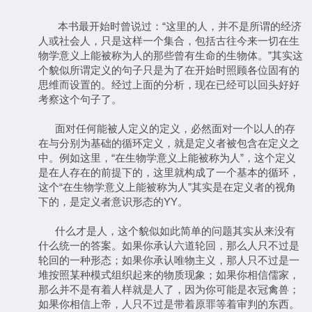
本书最开始时曾说过：“这里的人，并不是所谓的经济
人或社会人，只是这样一个集合，包括古往今来一切在生
物学意义上能被称为人的那些曾有生命的生物体。”其实这
个貌似所谓定义的句子只是为了在开始时照顾各位固有的
思维而设置的。经过上面的分析，现在已经可以回头好好
考察这个句子了。
面对任何能被人定义的定义，必然面对一个以人的存
在与分别为基础的循环定义，就是定义者被包含在定义之
中。例如这里，“在生物学意义上能被称为人”，这个定义
是在人存在的前提下的，这里就构成了一个基本的循环，
这个“在生物学意义上能被称为人”其实是在定义者的视角
下的，是定义者意识形态的YY。
什么才是人，这个貌似如此简单的问题其实从来没有
什么统一的答案。如果你承认六道轮回，那么人只不过是
轮回的一种形态；如果你承认唯物主义，那人只不过是一
堆按照某种模式组织起来的物质现象；如果你相信儒家，
那么并不是有着人样就是人了，因为你可能是衣冠禽兽；
如果你相信上帝，人只不过是带着原罪等着审判的东西。