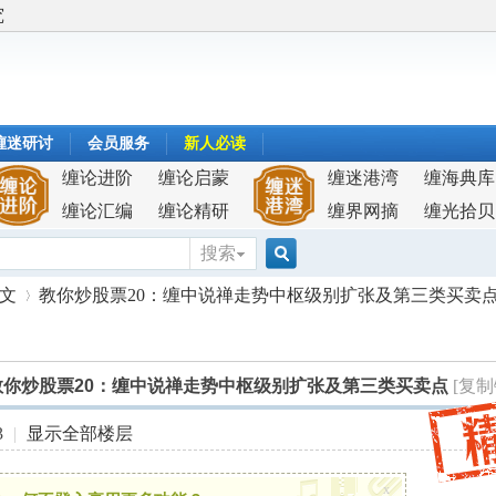
究
缠迷研讨
会员服务
新人必读
缠论进阶
缠论启蒙
缠迷港湾
缠海典库
缠论汇编
缠论精研
缠界网摘
缠光拾贝
搜索
搜
原文
教你炒股票20：缠中说禅走势中枢级别扩张及第三类买卖
索
教你炒股票20：缠中说禅走势中枢级别扩张及第三类买卖点
[复制
›
3
|
显示全部楼层
x