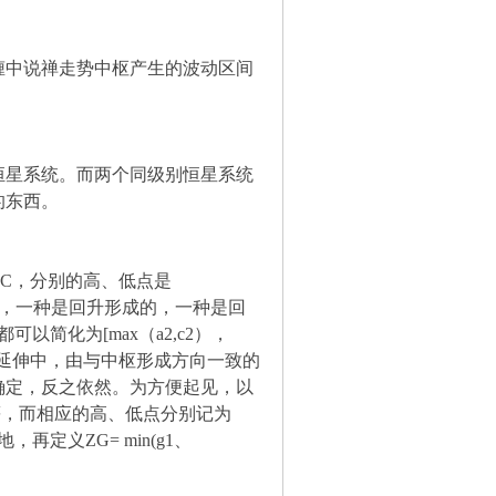
缠中说禅走势中枢产生的波动区间
恒星系统。而两个同级别恒星系统
的东西。
C，分别的高、低点是
形成无非两种，一种是回升形成的，一种是回
可以简化为[max（a2,c2），
成与延伸中，由与中枢形成方向一致的
确定，反之依然。为方便起见，以
等，而相应的高、低点分别记为
别地，再定义ZG= min(g1、