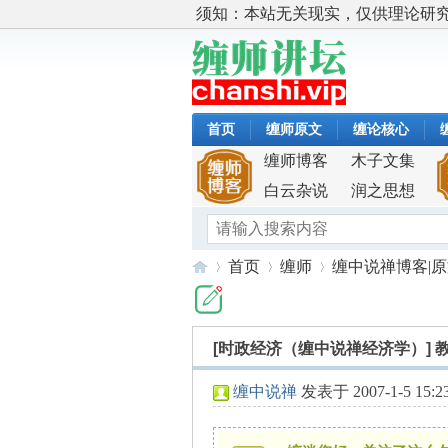
须知：本站无关现实，仅供理论研
首页
缠师原文
缠论核心
缠师博客
木子文集
白云杂说
润之思想
首页
缠师
缠中说禅博客|
[时政经济（缠中说禅经济学）]
缠
»
›
›
缠中说禅
发表于 2007-1-5 15:2