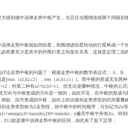
更大级别缠中说禅走势中枢产生，当且仅当围绕连续两个同级别
中说禅走势中枢就如同恒星，和围绕该恒星转动的行星构成一个
先必然要至少是其中的外围行星之间发生关系，这就是定理二说
讨论走势中枢的问题了：根据走势中枢的数学表达式： A、B、
枢的区间就是[max（a2,b2,c2），min（a1,b1,c1）]。而中枢的
=c2；对第二种有a2=b2,b1=c1。但无论是哪种情况，中枢的公式都
、C段，其方向与中枢形成的方向是一致的，由此可见，在中枢的形
。例如，回升形成的中枢，由向上的次级别走势类型的区间重叠
别走势类型称为Z走势段，按中枢中的时间顺序，分别记为Zn
,G=min(gn),D=max(dn),DD=min(dn)，n遍历中枢中所有Zn。特
显然，[ZD，ZG]就是缠中说禅走势中枢的区间，由此有了如下定理：