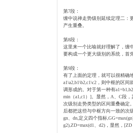
解
第7段：
缠中说禅走势级别延续定理二：
产生重叠。
第8段：
这里来一个比喻就好理解了，缠
要构成一个更大级别的系统，首
构
第9段：
有了上面的定理，就可以很精确地
a1\a2,b1\b2,c1\c2，则中
调形成的。对于第一种有a1=b1,b2
min（a1,c1）]。显然，A
次级别走势类型的区间重叠确定
后都把这些与中枢方向一致的次级
gn、dn,定义四个指标,GG=max(gn)
缠
g2),ZD=max(d1、d2)，