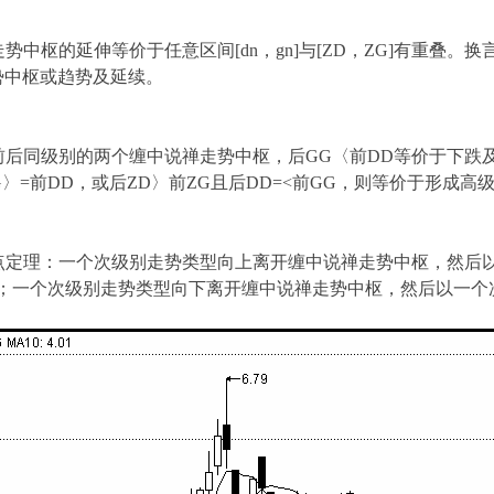
枢的延伸等价于任意区间[dn，gn]与[ZD，ZG]有重叠。换言
走势中枢或趋势及延续。
后同级别的两个缠中说禅走势中枢，后GG〈前DD等价于下跌及
G〉=前DD，或后ZD〉前ZG且后DD=<前GG，则等价于形成高
点定理：一个次级别走势类型向上离开缠中说禅走势中枢，然后
点；一个次级别走势类型向下离开缠中说禅走势中枢，然后以一个