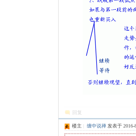
缠
迷
回复
楼主
|
缠中说禅
发表于 2016-8-