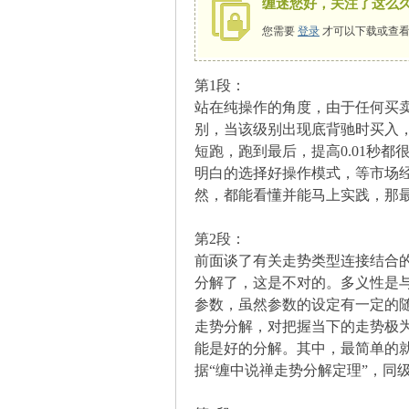
缠迷您好，关注了这么
您需要
登录
才可以下载或查看
第1段：
师
站在纯操作的角度，由于任何买
别，当该级别出现底背驰时买入
短跑，跑到最后，提高0.01秒
明白的选择好操作模式，等市场
然，都能看懂并能马上实践，那
第2段：
前面谈了有关走势类型连接结合
讲
分解了，这是不对的。多义性是
参数，虽然参数的设定有一定的
走势分解，对把握当下的走势极
能是好的分解。其中，最简单的
据“缠中说禅走势分解定理”，同