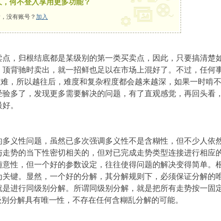
久，何不登入享用更多功能？
，没有账号？
加入
卖点，归根结底都是某级别的第一类买卖点，因此，只要搞清楚
，顶背驰时卖出，就一招鲜也足以在市场上混好了。不过，任何
都很难，所以越往后，难度和复杂程度都会越来越深，如果一时啃
经验多了，发现更多需要解决的问题，有了直观感觉，再回头看
最好。
的多义性问题，虽然已多次强调多义性不是含糊性，但不少人依
与走势的当下性密切相关的，但对已完成走势类型连接进行相应
随意性，但一个好的参数设定，往往使得问题的解决变得简单。
为关键。显然，一个好的分解，其分解规则下，必须保证分解的
就是进行同级别分解。所谓同级别分解，就是把所有走势按一固
级别分解具有唯一性，不存在任何含糊乱分解的可能。