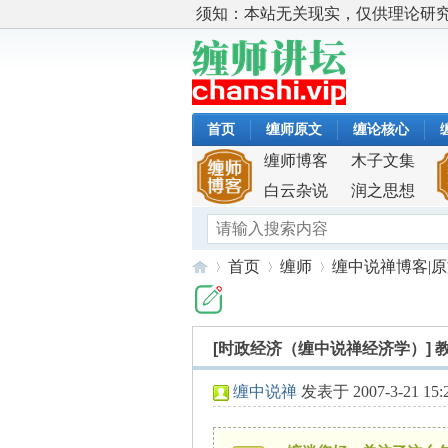
须知：本站无关现实，仅供理论研
首页
缠师原文
缠论核心
缠师博客
木子文集
白云杂说
润之思想
首页
缠师
缠中说禅博客|
[时政经济（缠中说禅经济学）]
缠
»
›
›
缠中说禅
发表于 2007-3-21 15: