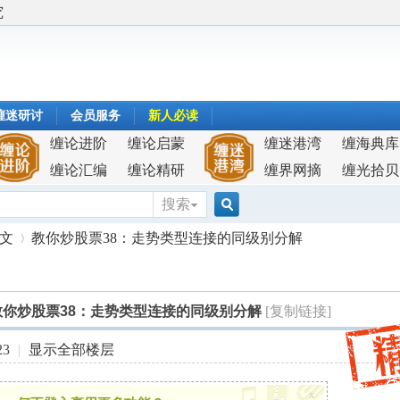
究
缠迷研讨
会员服务
新人必读
缠论进阶
缠论启蒙
缠迷港湾
缠海典库
缠论汇编
缠论精研
缠界网摘
缠光拾贝
搜索
搜
原文
教你炒股票38：走势类型连接的同级别分解
索
教你炒股票38：走势类型连接的同级别分解
[复制链接]
›
23
|
显示全部楼层
x