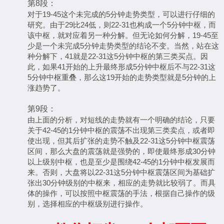
第8段：
对于19-45这个未完成的5分钟走势类型，可以进行仔细的
研究。由于29比24低，则22-31也构成一个5分钟中枢，而
该中枢，就对应着另一种分解。但无论如何分解，19-45至
少是一个未完成5分钟走势类型的结论不变。当然，站在这
种分解下，41就是22-31这5分钟中枢的第三类买点。因
此，如果41开始的上升最终形成5分钟中枢后不与22-31这
5分钟中枢重叠，那么这19开始的走势类型就是5分钟的上
涨趋势了。
第9段：
由上面的分析，对短线的走势就有一个明确的结论，只要
关于42-45的1分钟中枢的震荡不出现第三类卖点，或者即
使出现，但其后扩张的走势不触及22-31这5分钟中枢震荡
区间，那么大盘的震荡就是强势的，即使最终形成30分钟
以上级别中枢，也是至少是围绕42-45的1分钟中枢发展而
来。否则，大盘将以22-31这5分钟中枢震荡区间为基础扩
张出30分钟级别的中枢来，相应的走势就比较弱了。而具
体的操作，可以按照中枢震荡的手法，根据自己操作的级
别，选择相应的中枢级别进行操作。