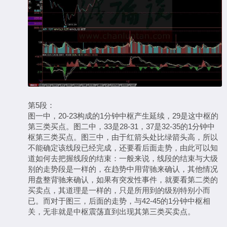
第5段：
图一中，20-23构成的1分钟中枢产生延续，29是这中枢的
第三类买点。图二中，33是28-31，37是32-35的1分钟中
枢第三类买点。图三中，由于红箭头处比绿箭头高，所以
不能确定该线段已经完成，还要看后面走势，由此可以知
道如何去把握线段的结束：一般来说，线段的结束与大级
别的走势段是一样的，在趋势中用背驰来确认，其他情况
用盘整背驰来确认，如果有突发性事件，就要看第二类的
买卖点，其道理是一样的，只是所用到的级别特别小而
已。而对于图三，后面的走势，与42-45的1分钟中枢相
关，无非就是中枢震荡直到出现其第三类买卖点。