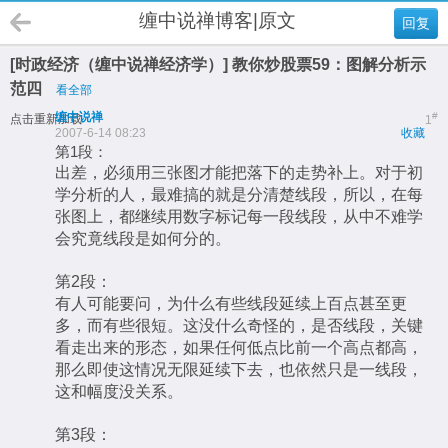
缠中说禅博客|原文
回复
[时政经济（缠中说禅经济学）] 教你炒股票59：图解分析示
范四
看全部
缠中说禅
#
点击重新加载
1
2007-6-14 08:23
收藏
第1段：
出差，必须用三张图才能把落下的走势补上。对于初
学分析的人，最难搞的就是分清楚线段，所以，在每
张图上，都继续用数字标记每一段线段，从中不难学
会究竟线段是如何分的。
第2段：
有人可能要问，为什么有些线段延续上百点甚至更
多，而有些很短。这没什么奇怪的，是否线段，关键
看走出来的形态，如果任何低点比前一个高点都高，
那么即使这情况无限延续下去，也依然只是一线段，
这和幅度没关系。
第3段：