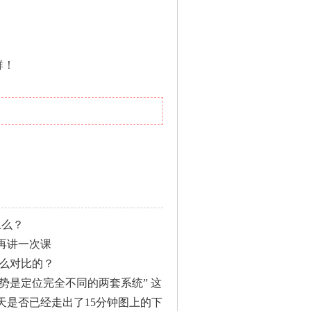
群！
上么？
再讲一次课
怎么对比的？
走势是定位完全不同的两套系统” 这
天是否已经走出了15分钟图上的下