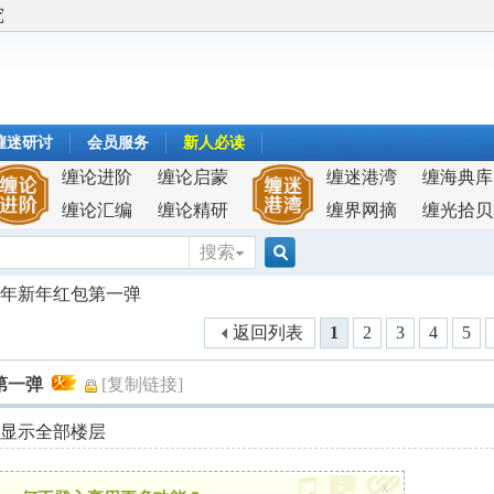
究
缠迷研讨
会员服务
新人必读
缠论进阶
缠论启蒙
缠迷港湾
缠海典库
缠论汇编
缠论精研
缠界网摘
缠光拾贝
搜索
搜
15年新年红包第一弹
返回列表
1
2
3
4
5
索
第一弹
[复制链接]
显示全部楼层
x