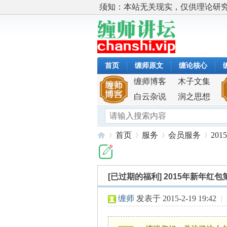
须知：本站无关现实，仅供理论研
首页
缠师原文
缠论核心
缠师博客
木子文集
白云杂说
润之思想
首页
服务
会员服务
20
[已过期的福利]
2015年新年红包
缠
»
›
›
›
缠师
发表于 2015-2-19 19:42
|