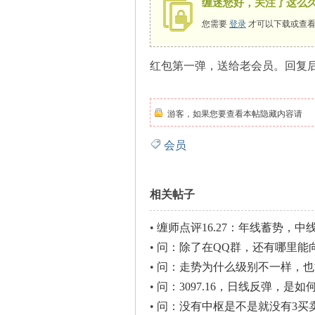
缠迷您好，关注了这么
您需要
登录
才可以下载或查看
红包第一弹，送给老会员。回复后
师
游客，如果您要查看本帖隐藏内容请
会员
相关帖子
讲
•
缠师点评16.27：年线蓄势，中
•
问：除了在QQ群，还有哪里能
•
问：走势为什么级别不一样，也
•
问：3097.16，日线反弹，是
•
问：没有中枢是不是就没有3买