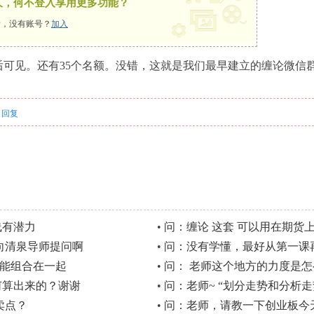
久，何不登入享用更多功能？
，没有账号？
加入
可见。还有35个名额。没错，这就是我们最早建立的缠论微信
回复
线有潜力
•
问：缠论 这套 可以用在期货
向清泉导师提问啊
•
问：没有学懂，最好从第一课
能组合在一起
•
问： 老师这个地方的力度是
如何算出来的？谢谢
•
问：老师~ “划分走势和分析
句话听不懂 能不能...
卖点？
•
问：老师，请教一下创业板今