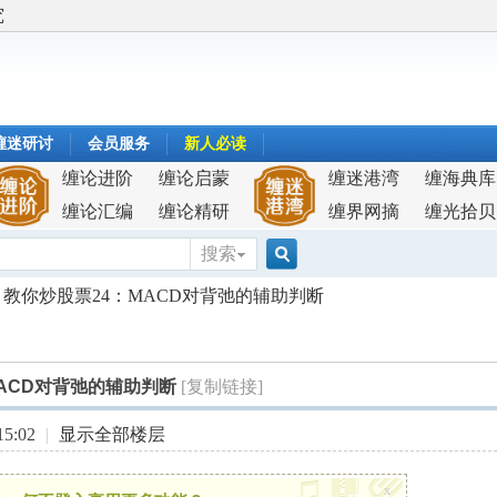
究
缠迷研讨
会员服务
新人必读
缠论进阶
缠论启蒙
缠迷港湾
缠海典库
缠论汇编
缠论精研
缠界网摘
缠光拾贝
搜索
搜
教你炒股票24：MACD对背弛的辅助判断
索
ACD对背弛的辅助判断
[复制链接]
5:02
|
显示全部楼层
x