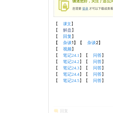
缠迷您好，关注了这么
您需要
登录
才可以下载或查看
【
】
课文
师
【
解盘
】
【
回复
】
【
杂谈
1】【
杂谈
2】
【
视频
】
【
笔记24.1
】【
问答
】
【
笔记24.2
】【
问答
】
【
笔记24.3
】【
问答
】
【
笔记24.4
】【
问答
】
讲
【
笔记24.5
】【
问答
】
回复