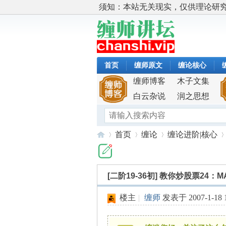
须知：本站无关现实，仅供理论研
首页
缠师原文
缠论核心
缠师博客
木子文集
白云杂说
润之思想
首页
缠论
缠论进阶|核心
[二阶19-36初]
教你炒股票24：M
缠
»
›
›
›
楼主
|
缠师
发表于 2007-1-18 1