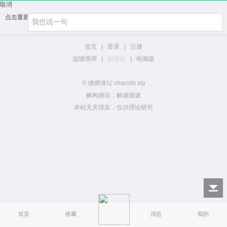
取消
点击重新加载
首页
|
登录
|
注册
追随缠师
|
触屏版
|
电脑版
© 缠师讲坛 chanshi.vip
解构缠论，解放缠迷
本站无关现实，仅供理论研究
首页
收藏
消息
我的