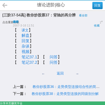
缠论进阶|核心
回复
[三阶37-54高] 教你炒股票37：背驰的再分辨
看全部
缠师
#
点击重新加载
1
2007-3-16 11:51
收藏
【
】
课文
【
解盘
】
【
回复
】
【
杂谈
】
【
视频
】
【
笔记37.1
】【
问答
】
【
笔记37.2
】【
问答
】
←
返回
→
上一篇：
教你炒股票36：走势类型连接结合性的简单运用
下一篇：
教你炒股票38：走势类型连接的同级别分解
分享本页赚奖学金