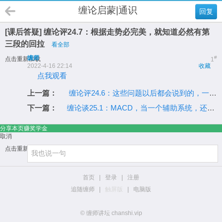
缠论启蒙|通识
回复
[课后答疑] 缠论评24.7：根据走势必完美，就知道必然有第
三段的回拉
看全部
缠师
#
点击重新加载
1
2022-4-16 22:14
收藏
点我观看
上一篇：
缠论评24.6：这些问题以后都会说到的，一展开就长了去了
下一篇：
缠论谈25.1：MACD，当一个辅助系统，还是很有用的
分享本页赚奖学金
取消
点击重新加载
首页
|
登录
|
注册
追随缠师
|
触屏版
|
电脑版
© 缠师讲坛 chanshi.vip