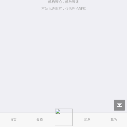
解构缠论，解放缠迷
本站无关现实，仅供理论研究
首页
收藏
消息
我的