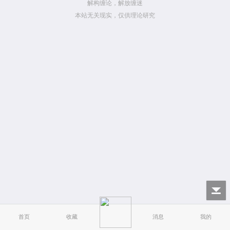
解构缠论，解放缠迷
本站无关现实，仅供理论研究
首页
收藏
消息
我的