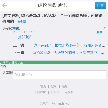
缠论启蒙|通识
回复
[原文解析] 缠论谈25.1：MACD，当一个辅助系统，还是很
有用的
看全部
缠师
#
点击重新加载
1
2022-5-12 22:02
收藏
点我观看
上一篇：
缠论评24.7：根据走势必完美，就知道必然有第三段的回拉
下一篇：
缠论谈25.2：大级别的调整，不参与其中，这才是最关键的
分享本页赚奖学金
取消
点击重新加载
首页
|
登录
|
注册
追随缠师
|
触屏版
|
电脑版
© 缠师讲坛 chanshi.vip