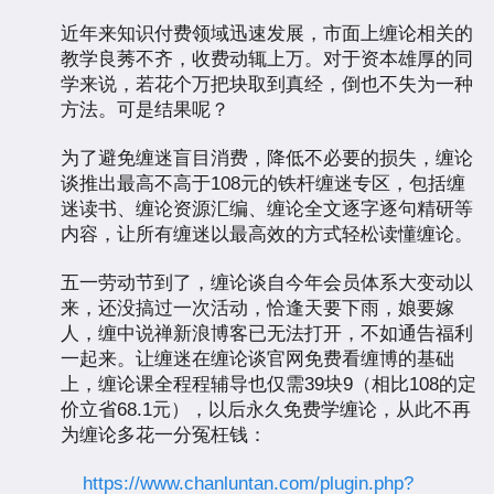
近年来知识付费领域迅速发展，市面上缠论相关的
教学良莠不齐，收费动辄上万。对于资本雄厚的同
学来说，若花个万把块取到真经，倒也不失为一种
方法。可是结果呢？
为了避免缠迷盲目消费，降低不必要的损失，缠论
谈推出最高不高于108元的铁杆缠迷专区，包括缠
迷读书、缠论资源汇编、缠论全文逐字逐句精研等
内容，让所有缠迷以最高效的方式轻松读懂缠论。
五一劳动节到了，缠论谈自今年会员体系大变动以
来，还没搞过一次活动，恰逢天要下雨，娘要嫁
人，缠中说禅新浪博客已无法打开，不如通告福利
一起来。让缠迷在缠论谈官网免费看缠博的基础
上，缠论课全程程辅导也仅需39块9（相比108的定
价立省68.1元），以后永久免费学缠论，从此不再
为缠论多花一分冤枉钱：
https://www.chanluntan.com/plugin.php?