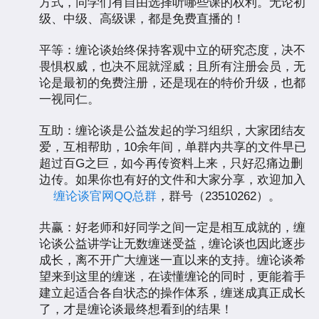
方式，同学们有自由选择听哪些课的权利。无论初
级、中级、高级课，都是免费直播的！
平等：缠论谈始终保持客观中立的研究态度，决不
畏惧权威，也决不屈就淫威；且所有注册会员，无
论是最初的免费注册，还是现在的特价升级，也都
一视同仁。
互助：缠论谈是公益发起的学习组织，大家团结友
爱，互相帮助，10余年间，单群内共享的文件早已
超过百G之巨，如今再传资料上来，只好忍痛边删
边传。如果你也有好的文件和大家分享，欢迎加入
缠论谈官网QQ总群
，群号（23510262）。
共赢：好老师和好同学之间一定是相互成就的，缠
论谈公益讲学让无数缠迷受益，缠论谈也因此逐步
成长，离不开广大缠迷一直以来的支持。缠论谈希
望来到这里的缠迷，在读懂缠论的同时，更能着手
建立起适合各自状态的操作体系，缠迷成真正成长
了，才是缠论谈最终想看到的结果！