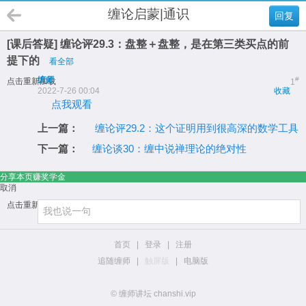
缠论启蒙|通识
回复
[课后答疑] 缠论评29.3：盘整＋盘整，是在第三类买点的前
提下的
看全部
缠师
#
点击重新加载
1
2022-7-26 00:04
收藏
点我观看
上一篇：
缠论评29.2：这个证明用到很高深的数学工具
下一篇：
缠论谈30：缠中说禅理论的绝对性
分享本页赚奖学金
取消
点击重新加载
首页
|
登录
|
注册
追随缠师
|
触屏版
|
电脑版
© 缠师讲坛 chanshi.vip