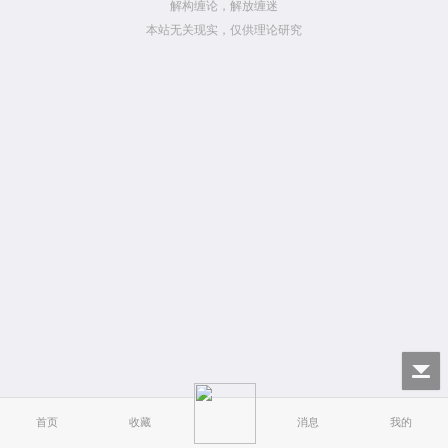
解构缠论，解放缠迷
本站无关现实，仅供理论研究
首页
收藏
消息
我的