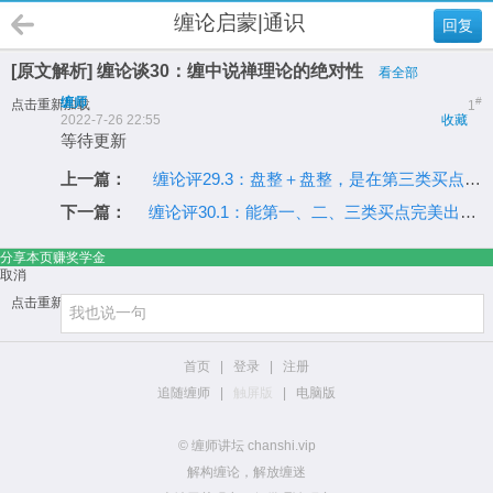
缠论启蒙|通识
回复
[原文解析] 缠论谈30：缠中说禅理论的绝对性
看全部
缠师
#
点击重新加载
1
2022-7-26 22:55
收藏
等待更新
上一篇：
缠论评29.3：盘整＋盘整，是在第三类买点的前提下的
下一篇：
缠论评30.1：能第一、二、三类买点完美出现的，基本比较厉害
分享本页赚奖学金
取消
点击重新加载
首页
|
登录
|
注册
追随缠师
|
触屏版
|
电脑版
© 缠师讲坛 chanshi.vip
解构缠论，解放缠迷