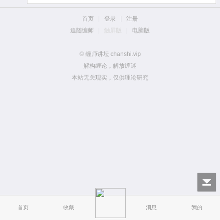
首页
|
登录
|
注册
追随缠师
|
触屏版
|
电脑版
© 缠师讲坛 chanshi.vip
解构缠论，解放缠迷
本站无关现实，仅供理论研究
首页
收藏
消息
我的